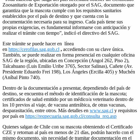
Zoosanitario de Exportación otorgado por el SAG, documento que
garantiza que la mascota cumple con los requisitos sanitarios
establecidos por el país de destino y que cuenta con la
documentación necesaria para su ingreso. Cada país tiene sus
propias exigencias, es fundamental informarse con anticipación y
realizar el trámite con tiempo”, indicó el directivo del SAG.
Este trámite se puede hacer en línea
en
https://cerofilas.sag.gob.cl
,
accediendo con su clave única.
También, se puede realizar en forma presencial en cualquier oficina
SAG de la región, ubicadas en Concepción (Angol 262, Piso 2),
Talcahuano (Luis Emilio Uribe 3765, Sector Salinas), Cañete (Av.
Presidente Eduardo Frei 198), Los Ángeles (Ercilla 405) y Muchén
(Aníbal Pinto 740).
Dentro de la documentación a presentar, dependiendo del país de
destino, se encuentra el método de identificación de la mascota;
certificados de salud emitido por un médico/a veterinario dentro de
los 10 previos al viaje, de vacuna antirrábica, de otras vacunas,
desparasitación, entre otros. Más detalles en
www.sag.cl
y requisitos
por país en
https://reqpecuaria.sag.gob.cl/consulta_req.asp
Quienes salgan de Chile con su mascota obteniendo el Certificado
CZE y retornan al país en menos de 21 días, podrán hacerlo con el
mismo documento, sin necesidad de tramitar documentación en el