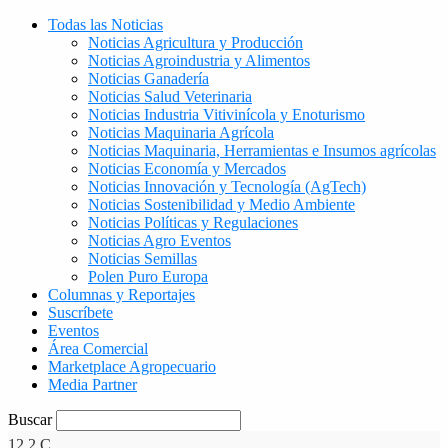
Todas las Noticias
Noticias Agricultura y Producción
Noticias Agroindustria y Alimentos
Noticias Ganadería
Noticias Salud Veterinaria
Noticias Industria Vitivinícola y Enoturismo
Noticias Maquinaria Agrícola
Noticias Maquinaria, Herramientas e Insumos agrícolas
Noticias Economía y Mercados
Noticias Innovación y Tecnología (AgTech)
Noticias Sostenibilidad y Medio Ambiente
Noticias Políticas y Regulaciones
Noticias Agro Eventos
Noticias Semillas
Polen Puro Europa
Columnas y Reportajes
Suscríbete
Eventos
Área Comercial
Marketplace Agropecuario
Media Partner
Buscar
12.2
C