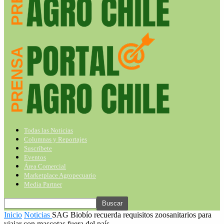
Todas las Noticias
Columnas y Reportajes
Suscríbete
Eventos
Área Comercial
Marketplace Agropecuario
Media Partner
Inicio
Noticias
SAG Biobío recuerda requisitos zoosanitarios para
viajar con mascotas fuera del país