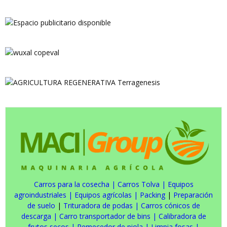
Carros para la cosecha
|
Carros Tolva
|
Equipos
agroindustriales
|
Equipos agrícolas
|
Packing
|
Preparación
de suelo
|
Trituradora de podas
|
Carros cónicos de
descarga
|
Carro transportador de bins
|
Calibradora de
frutos secos
|
Remecedor de piola
|
Limpia fosas
|