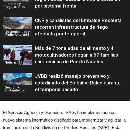
Políticas y
por sistema frontal
Regulaciones
CNR y canalistas del Embalse Recoleta
recorren infraestructura de riego
Sostenibilidad y
afectada por temporal
Medio Ambiente
Más de 7 toneladas de alimento y 4
motocultivadores llegan a 67 familias
campesinas de Puerto Natales
Noticias
JVBB realizó manejo preventivo y
coordinado del Embalse Ralco durante
Gestión y
el temporal pasado
Sostenibilidad
El Servicio Agrícola y Ganadero, SAG, ha implementado un
nuevo sistema informático diseñado para modernizar y agilizar la
tramitación de la Subdivisión de Predios Rústicos (SPR). Esta