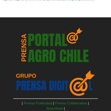
|
Prensa Publicidad
|
Prensa Colaborativa
|
Suscríbete
|