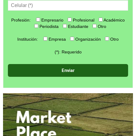
Profesión:
Empresario
Profesional
Académico
Periodista
Estudiante
Otro
Institución:
Empresa
Organización
Otro
(*): Requerido