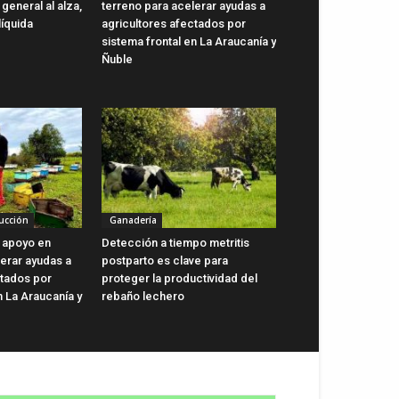
general al alza,
terreno para acelerar ayudas a
líquida
agricultores afectados por
sistema frontal en La Araucanía y
Ñuble
ucción
Ganadería
 apoyo en
Detección a tiempo metritis
lerar ayudas a
postparto es clave para
ctados por
proteger la productividad del
n La Araucanía y
rebaño lechero