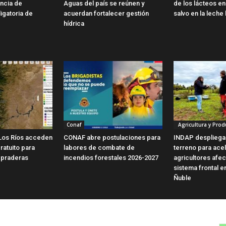
encia de
Aguas del país se reúnen y
de los lácteos en 
ligatoria de
acuerdan fortalecer gestión
salvo en la leche 
hídrica
Conaf
Agricultura y Prod
Los Ríos acceden
CONAF abre postulaciones para
INDAP despliega
ratuito para
labores de combate de
terreno para ace
 praderas
incendios forestales 2026-2027
agricultores afe
sistema frontal e
Ñuble