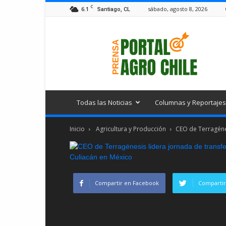
C
6.1
sábado, agosto 8, 2026
Santiago, CL
Portal
Agro
Chile
Todas las Noticias
Columnas y Reportajes
Inicio
Agricultura y Producción
CEO de Terragénes
Compartir en Facebook
Compartir