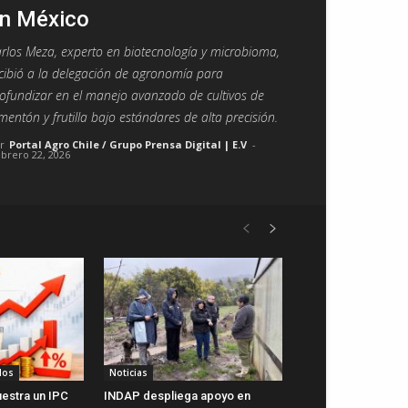
n México
rlos Meza, experto en biotecnología y microbioma,
cibió a la delegación de agronomía para
ofundizar en el manejo avanzado de cultivos de
mentón y frutilla bajo estándares de alta precisión.
r
Portal Agro Chile / Grupo Prensa Digital | E.V
-
ebrero 22, 2026
dos
Noticias
uestra un IPC
INDAP despliega apoyo en