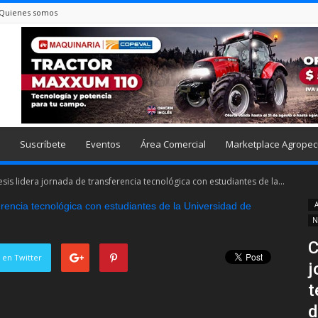
Quienes somos
Suscríbete
Eventos
Área Comercial
Marketplace Agropec
is lidera jornada de transferencia tecnológica con estudiantes de la...
A
N
C
 en Twitter
j
t
d