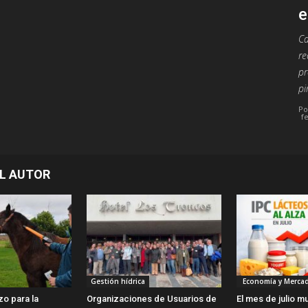
e
Ca
re
pr
pi
Po
f
L AUTOR
Gestión hídrica
Economía y Merca
zo para la
Organizaciones de Usuarios de
El mes de julio m