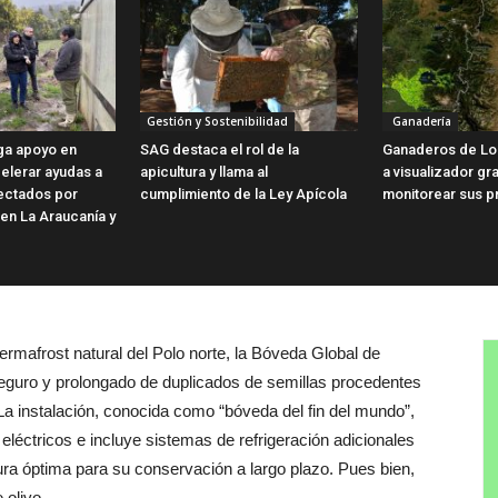
Gestión y Sostenibilidad
Ganadería
ga apoyo en
SAG destaca el rol de la
Ganaderos de Lo
elerar ayudas a
apicultura y llama al
a visualizador gra
fectados por
cumplimiento de la Ley Apícola
monitorear sus p
 en La Araucanía y
ermafrost natural del Polo norte, la Bóveda Global de
eguro y prolongado de duplicados de semillas procedentes
 instalación, conocida como “bóveda del fin del mundo”,
 eléctricos e incluye sistemas de refrigeración adicionales
ra óptima para su conservación a largo plazo. Pues bien,
 olivo.