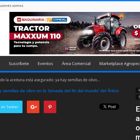
uienes somos
Suscríbete
Eventos
Área Comercial
Marketplace Agropec
 de la aceituna está asegurado: ya hay semillas de olivo...
I
S
 en Twitter
E
a
o
m