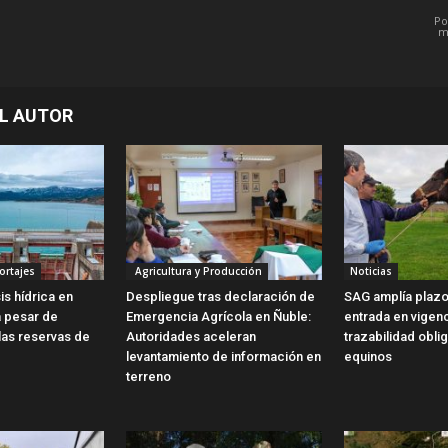
Po
m
L AUTOR
ortajes
Agricultura y Producción
Noticias
is hídrica en
Despliegue tras declaración de
SAG amplía plazo
a pesar de
Emergencia Agrícola en Ñuble:
entrada en vigen
las reservas de
Autoridades aceleran
trazabilidad obli
levantamiento de información en
equinos
terreno