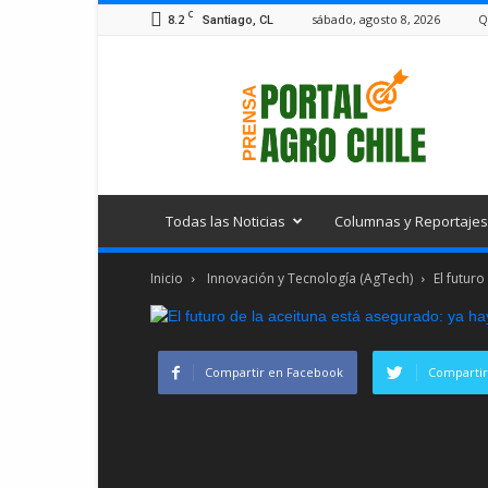
C
8.2
sábado, agosto 8, 2026
Q
Santiago, CL
Portal
Agro
Chile
Todas las Noticias
Columnas y Reportajes
Inicio
Innovación y Tecnología (AgTech)
El futuro
Compartir en Facebook
Compartir