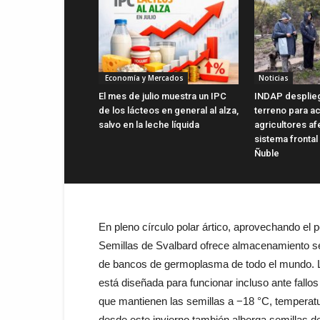
Economía y Mercados
Noticias
El mes de julio muestra un IPC
INDAP desplie
de los lácteos en general al alza,
terreno para ac
salvo en la leche líquida
agricultores a
sistema frontal
Ñuble
En pleno círculo polar ártico, aprovechando el p
Semillas de Svalbard ofrece almacenamiento s
de bancos de germoplasma de todo el mundo. La
está diseñada para funcionar incluso ante fallos
que mantienen las semillas a −18 °C, temperatu
desde este invierno también alberga semillas de