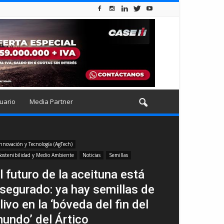
uario
Media Partner
nnovación y Tecnología (AgTech)
ostenibilidad y Medio Ambiente
Noticias
Semillas
l futuro de la aceituna está
segurado: ya hay semillas de
livo en la ‘bóveda del fin del
undo’ del Ártico