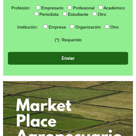
Profesión:
Empresario
Profesional
Académico
Periodista
Estudiante
Otro
Institución:
Empresa
Organización
Otro
(*): Requerido