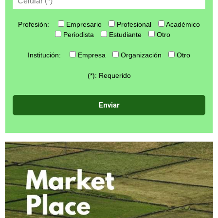
Profesión:
Empresario
Profesional
Académico
Periodista
Estudiante
Otro
Institución:
Empresa
Organización
Otro
(*): Requerido