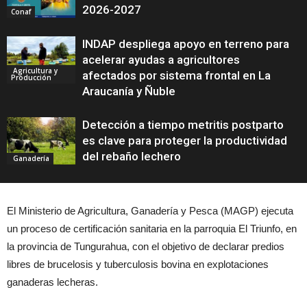
2026-2027
Conaf
INDAP despliega apoyo en terreno para
acelerar ayudas a agricultores
Agricultura y
afectados por sistema frontal en La
Producción
Araucanía y Ñuble
Detección a tiempo metritis postparto
es clave para proteger la productividad
del rebaño lechero
Ganadería
El Ministerio de Agricultura, Ganadería y Pesca (MAGP) ejecuta
un proceso de certificación sanitaria en la parroquia
El Triunfo
, en
la provincia de
Tungurahua
, con el objetivo de declarar predios
libres de brucelosis y tuberculosis bovina en explotaciones
ganaderas lecheras.