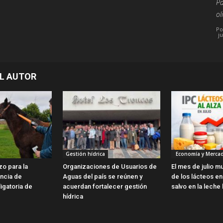
Pa
ol
Po
j
L AUTOR
Gestión hídrica
Economía y Merca
zo para la
Organizaciones de Usuarios de
El mes de julio m
encia de
Aguas del país se reúnen y
de los lácteos en 
ligatoria de
acuerdan fortalecer gestión
salvo en la leche 
hídrica