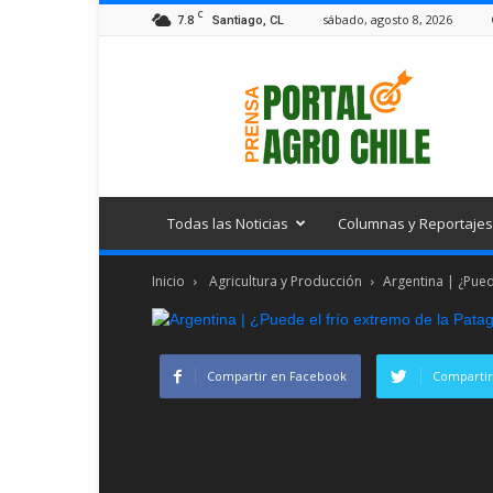
C
7.8
sábado, agosto 8, 2026
Santiago, CL
Portal
Agro
Chile
Todas las Noticias
Columnas y Reportajes
Inicio
Agricultura y Producción
Argentina | ¿Pued
Compartir en Facebook
Compartir