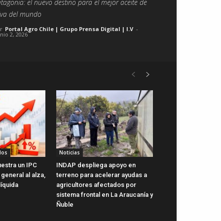
tagonia: el nuevo destino para el mejor aceite de
iva del mundo
r
Portal Agro Chile | Grupo Prensa Digital | I.V
-
unio 2, 2026
dos
Noticias
uestra un IPC
INDAP despliega apoyo en
general al alza,
terreno para acelerar ayudas a
líquida
agricultores afectados por
sistema frontal en La Araucanía y
Ñuble