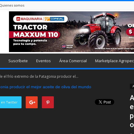
Quienes somos
Suscríbete
Eventos
Área Comercial
Marketplace Agropec
e el frío extremo de la Patagonia producir el...
A
A
 en Twitter
e
p
o