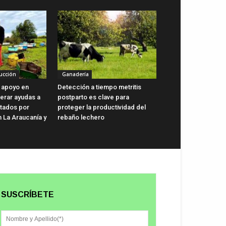
ucción
Ganadería
 apoyo en
Detección a tiempo metritis
lerar ayudas a
postparto es clave para
ctados por
proteger la productividad del
n La Araucanía y
rebaño lechero
SUSCRÍBETE