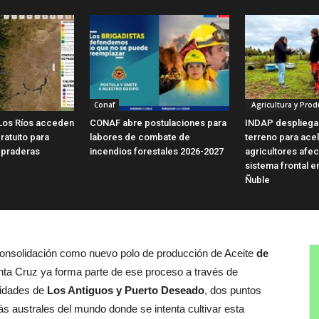
Conaf
Agricultura y Prod
Los Ríos acceden
CONAF abre postulaciones para
INDAP despliega
ratuito para
labores de combate de
terreno para ace
 praderas
incendios forestales 2026-2027
agricultores afe
sistema frontal e
Ñuble
consolidación como nuevo polo de producción de Aceite
de
anta Cruz ya forma parte de ese proceso a través de
lidades de
Los Antiguos y Puerto Deseado
, dos puntos
ás australes del mundo donde se intenta cultivar esta