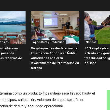
ortajes
Agricultura y Producción
Noticias
is hídrica en
Despliegue tras declaración de
SAG amplía plazo
a pesar de
Emergencia Agrícola en Ñuble:
entrada en vigen
las reservas de
Autoridades aceleran
trazabilidad obli
levantamiento de información en
equinos
terreno
ermina cómo un producto fitosanitario será llevado hasta el
mo equipos, calibración, volumen de caldo, tamaño de
cción de deriva y seguridad operacional.