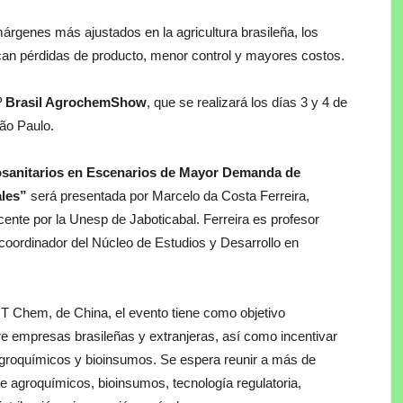
árgenes más ajustados en la agricultura brasileña, los
fican pérdidas de producto, menor control y mayores costos.
º Brasil AgrochemShow
, que se realizará los días 3 y 4 de
ão Paulo.
tosanitarios en Escenarios de Mayor Demanda de
ales”
será presentada por Marcelo da Costa Ferreira,
cente por la Unesp de Jaboticabal. Ferreira es profesor
y coordinador del Núcleo de Estudios y Desarrollo en
IT Chem, de China, el evento tiene como objetivo
re empresas brasileñas y extranjeras, así como incentivar
 agroquímicos y bioinsumos. Se espera reunir a más de
de agroquímicos, bioinsumos, tecnología regulatoria,