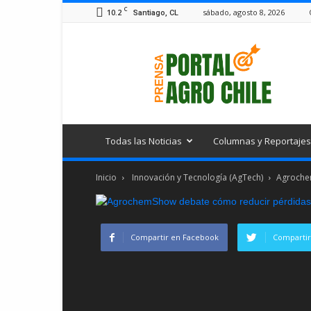
C
10.2
sábado, agosto 8, 2026
Santiago, CL
Portal
Agro
Chile
Todas las Noticias
Columnas y Reportajes
Inicio
Innovación y Tecnología (AgTech)
Agrochem
Compartir en Facebook
Compartir