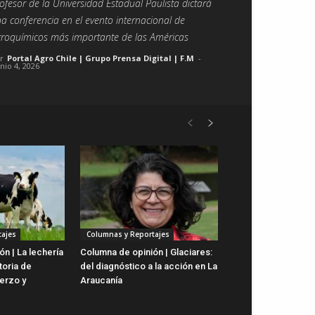
ofesor de la Universidad Estadual Paulista dictará
a conferencia en el evento internacional de
roquímicos más importante de las Américas
r
Portal Agro Chile | Grupo Prensa Digital | F.M
-
unio 4, 2026
ajes
Columnas y Reportajes
n | La lechería
Columna de opinión | Glaciares:
toria de
del diagnóstico a la acción en La
uerzo y
Araucanía