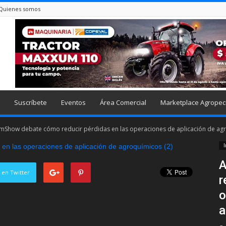
Quienes somos
Suscríbete
Eventos
Área Comercial
Marketplace Agropec
Show debate cómo reducir pérdidas en las operaciones de aplicación de ag
I
A
 en Twitter
r
o
a