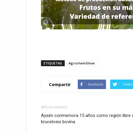
ETIQUETAS
AgrochemShow
Compartir
Facebook
Twitte
Artículo anterior
Aysén conmemora 15 años como región libre 
brucelosis bovina