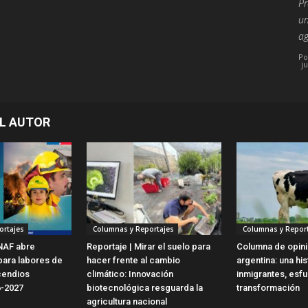
Pr
un
ag
Po
j
L AUTOR
ortajes
Columnas y Reportajes
Columnas y Report
NAF abre
Reportaje | Mirar el suelo para
Columna de opinió
para labores de
hacer frente al cambio
argentina: una his
cendios
climático: Innovación
inmigrantes, esf
6-2027
biotecnológica resguarda la
transformación
agricultura nacional