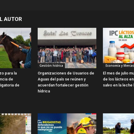
L AUTOR
Gestión hídrica
Economía y Merca
zo para la
Organizaciones de Usuarios de
El mes de julio m
encia de
Aguas del país se reúnen y
de los lácteos en 
ligatoria de
acuerdan fortalecer gestión
salvo en la leche 
hídrica