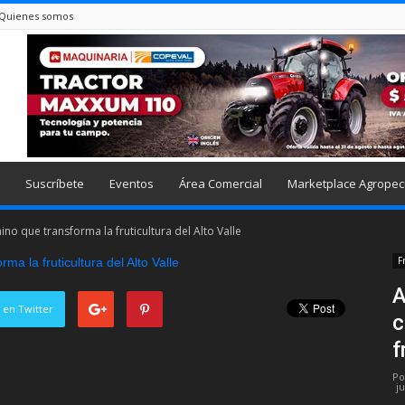
Quienes somos
Suscríbete
Eventos
Área Comercial
Marketplace Agropec
ino que transforma la fruticultura del Alto Valle
F
A
 en Twitter
c
f
Po
j