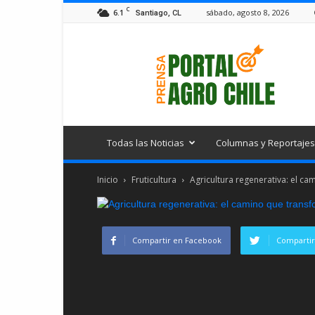
C
6.1
sábado, agosto 8, 2026
Santiago, CL
Portal
Agro
Chile
Todas las Noticias
Columnas y Reportajes
Inicio
Fruticultura
Agricultura regenerativa: el cam
Compartir en Facebook
Compartir