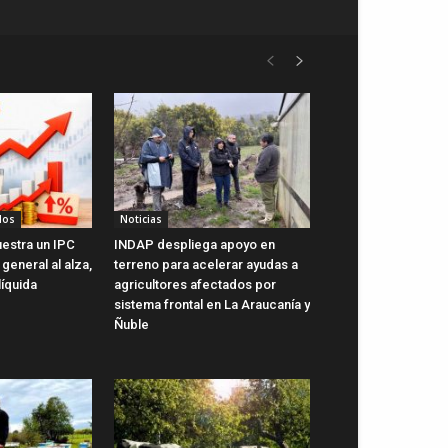
dos
Noticias
uestra un IPC
INDAP despliega apoyo en
general al alza,
terreno para acelerar ayudas a
líquida
agricultores afectados por
sistema frontal en La Araucanía y
Ñuble