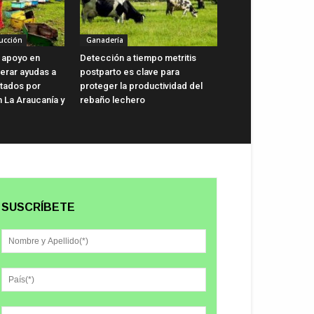
ucción
Ganadería
 apoyo en
Detección a tiempo metritis
lerar ayudas a
postparto es clave para
ctados por
proteger la productividad del
n La Araucanía y
rebaño lechero
SUSCRÍBETE