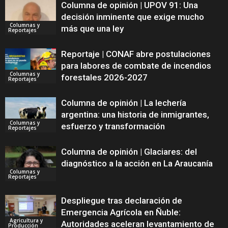
Columna de opinión | UPOV 91: Una
decisión inminente que exige mucho
Columnas y
más que una ley
Reportajes
Reportaje | CONAF abre postulaciones
para labores de combate de incendios
Columnas y
forestales 2026-2027
Reportajes
Columna de opinión | La lechería
argentina: una historia de inmigrantes,
Columnas y
esfuerzo y transformación
Reportajes
Columna de opinión | Glaciares: del
diagnóstico a la acción en La Araucanía
Columnas y
Reportajes
Despliegue tras declaración de
Emergencia Agrícola en Ñuble:
Agricultura y
Autoridades aceleran levantamiento de
Producción