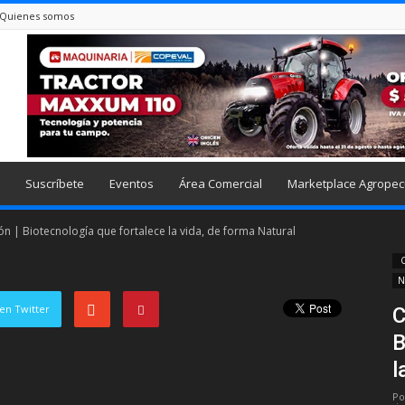
Quienes somos
Suscríbete
Eventos
Área Comercial
Marketplace Agropec
n | Biotecnología que fortalece la vida, de forma Natural
C
N
en Twitter
C
B
l
Po