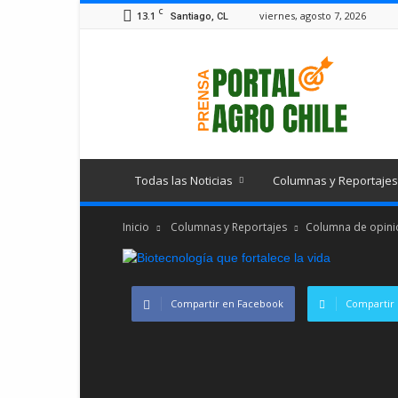
C
13.1
viernes, agosto 7, 2026
Santiago, CL
Portal
Agro
Chile
Todas las Noticias
Columnas y Reportajes
Inicio
Columnas y Reportajes
Columna de opinió
Compartir en Facebook
Compartir 