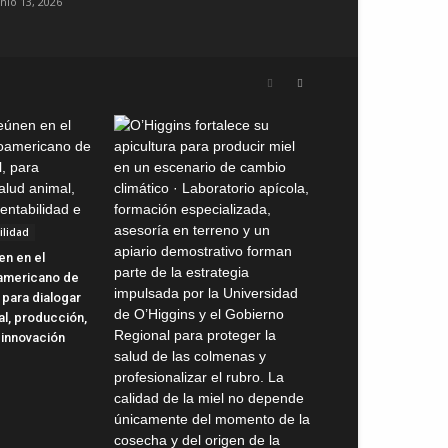
unio 13, 2026
ilidad
en en el
oamericano de
 para dialogar
al, producción,
 innovación