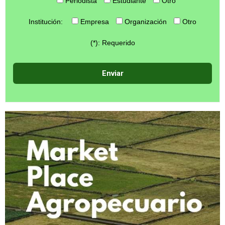
Periodista
Estudiante
Otro
Institución:
Empresa
Organización
Otro
(*): Requerido