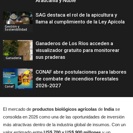
Araucanía y Ñuble
SAG destaca el rol de la apicultura y
llama al cumplimiento de la Ley Apícola
Gestión y
Sostenibilidad
Ganaderos de Los Ríos acceden a
visualizador gratuito para monitorear
sus praderas
Ganadería
CONAF abre postulaciones para labores
de combate de incendios forestales
2026-2027
Conaf
El mercado de
productos biológicos agrícolas
de
India
se
consolida en 2026 como una de las oportunidades de inversión
más atractivas dentro de la industria global de insumos. Con un
valor estimado entre
US$ 700 y US$ 900 millones
y un