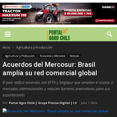
Inicio
Agricultura y Producción
Agricultura y Producción
Economía y Mercados
Noticias
Acuerdos del Mercosur: Brasil
amplía su red comercial global
El país ratificó acuerdos con EFTA y Singapur que amplían el acceso a
mercados internacionales y reducen barreras arancelarias para sus
exportaciones
Por
Portal Agro Chile | Grupo Prensa Digital | I.V
-
julio 7, 2026