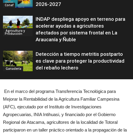
2026-2027
Conaf
INDAP despliega apoyo en terreno para
acelerar ayudas a agricultores
Agricultura y
afectados por sistema frontal en La
Producción
Araucanía y Ñuble
Detección a tiempo metritis postparto
es clave para proteger la productividad
del rebaño lechero
Ganadería
En el marco del programa Transferencia Tecnológica para
Mejorar la Rentabilidad de la Agricultura Familiar Campesina
(AFC), ejecutado por el Instituto de Investigaciones
Agropecuarias, INIA Intihuasi, y financiado por el Gobierno
Regional de Atacama, agricultores de la localidad de Totoral
participaron en un taller práctico orientado a la propagación de la