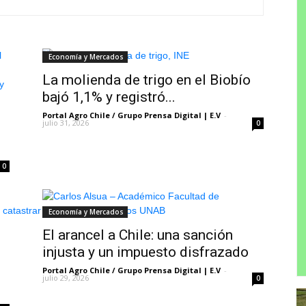
Economía y Mercados
La molienda de trigo en el Biobío
bajó 1,1% y registró...
Portal Agro Chile / Grupo Prensa Digital | E.V
-
julio 31, 2026
0
0
Economía y Mercados
El arancel a Chile: una sanción
injusta y un impuesto disfrazado
Portal Agro Chile / Grupo Prensa Digital | E.V
-
julio 29, 2026
0