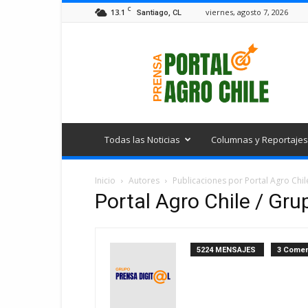
C
13.1
viernes, agosto 7, 2026
Santiago, CL
Portal
Agro
Chile
Todas las Noticias
Columnas y Reportajes
Inicio
Autores
Publicaciones por Portal Agro Chile
Portal Agro Chile / Grup
5224 MENSAJES
3 Comen