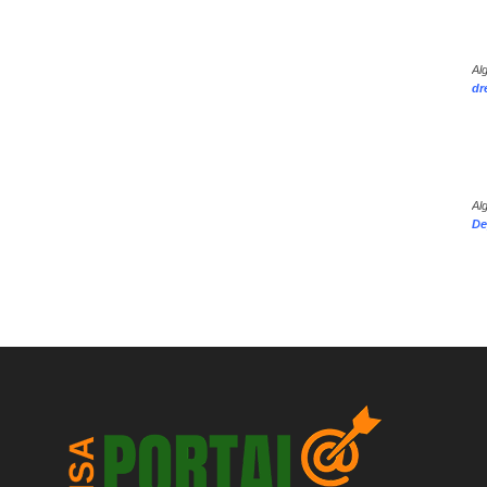
Al
dr
Al
De