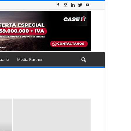
uario
Media Partner