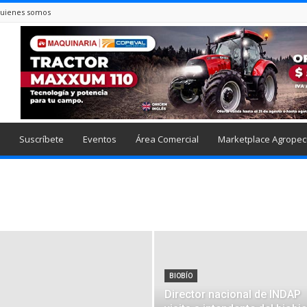
uienes somos
Suscríbete
Eventos
Área Comercial
Marketplace Agropec
BIOBÍO
Director nacional de INDAP