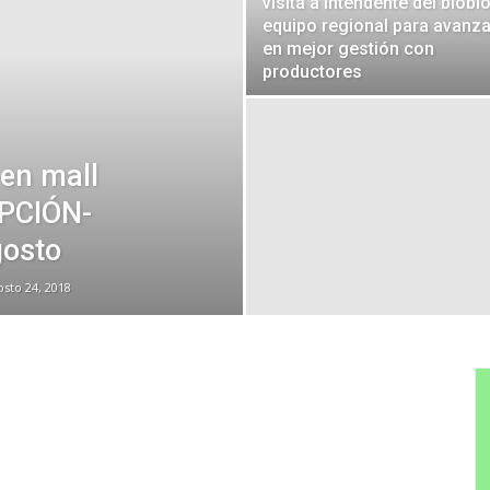
visita a intendente del biobio
equipo regional para avanza
en mejor gestión con
productores
n mall
EPCIÓN-
gosto
osto 24, 2018