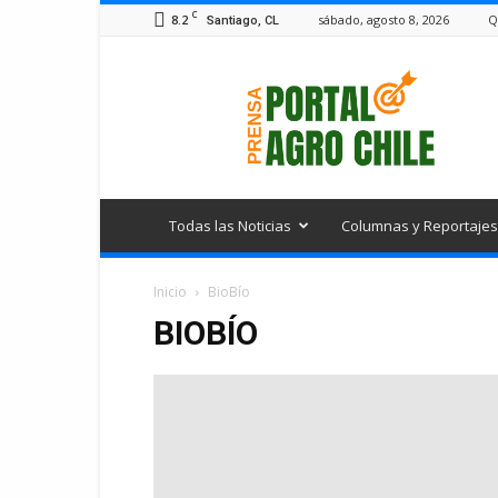
C
8.2
sábado, agosto 8, 2026
Q
Santiago, CL
Portal
Agro
Chile
Todas las Noticias
Columnas y Reportajes
Inicio
BioBío
BIOBÍO