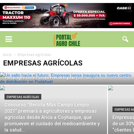
EMPRESAS AGRÍCOLAS
Un salto hacia el futuro: Empresas Iansa
Inicio
Empresas agrícolas
inaugura su nuevo centro de distribución
EMPRESAS AGRÍCOLAS
en Pudahuel
Portal Agro Chile | Grupo Prensa Digital | I.V
-
abril 23, 2025
EMPRESAS AGRÍCOLAS
Concurso “Recicla Más Campo Limpio
EMPRESAS A
2021” premiará a agricultores y empresas
agrícolas desde Arica a Coyhaique, que
Empresas 
promueven el cuidado del medioambiente y
de un 30%
la salud...
“clientes 