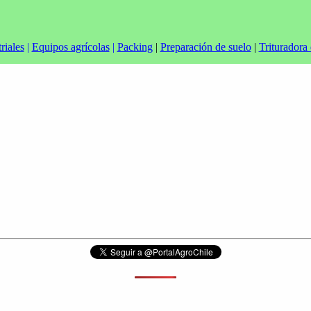
riales
|
Equipos agrícolas
|
Packing
|
Preparación de suelo
|
Trituradora