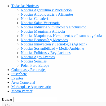
Todas las Noticias
Noticias Agricultura y Producción
Noticias Agroindustria y Alimentos
Noticias Ganadería
Noticias Salud Veterinaria
Noticias Industria Vitivinícola y Enoturismo
Noticias Maquinaria Agrícola
Noticias Maquinaria, Herramientas e Insumos agrícolas
Noticias Economía y Mercados
Noticias Innovación y Tecnología (AgTech)
Noticias Sostenibilidad y Medio Ambiente
Noticias Políticas y Regulaciones
Noticias Agro Eventos
Noticias Semillas
Polen Puro Europa
Columnas y Reportajes
Suscríbete
Eventos
Área Comercial
Marketplace Agropecuario
Media Partner
Buscar
13.4
C