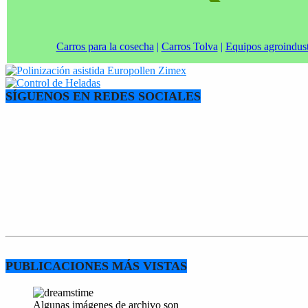
Carros para la cosecha
|
Carros Tolva
|
Equipos agroindust
SÍGUENOS EN REDES SOCIALES
PUBLICACIONES MÁS VISTAS
Algunas imágenes de archivo son