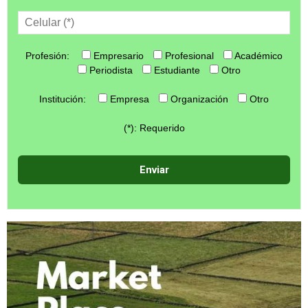
Profesión:
Empresario
Profesional
Académico
Periodista
Estudiante
Otro
Institución:
Empresa
Organización
Otro
(*): Requerido