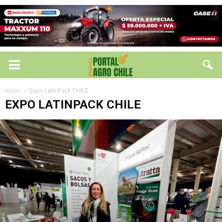
Inicio
Expo LatinPack CHILE
EXPO LATINPACK CHILE