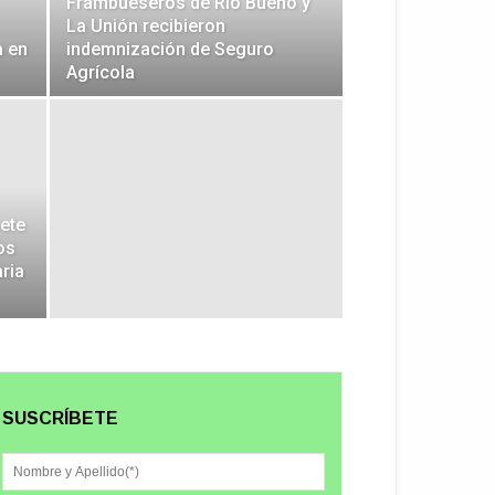
Frambueseros de Río Bueno y
La Unión recibieron
a en
indemnización de Seguro
Agrícola
ete
os
ria
SUSCRÍBETE