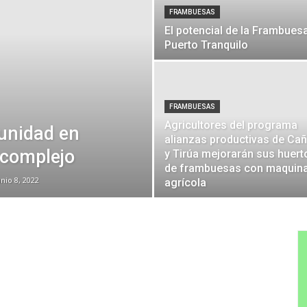
FRAMBUESAS
El potencial de la Frambues
Puerto Tranquilo
FRAMBUESAS
Agricultores del programa
unidad en
alianzas productivas de Cañ
complejo
y Tirúa mejorarán sus huert
de frambuesas con maquina
unio 8, 2022
agrícola