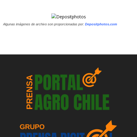
Algunas imágenes de archivo son proporcionadas por:
Depositphotos.com