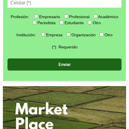
Profesión:
Empresario
Profesional
Académico
Periodista
Estudiante
Otro
Institución:
Empresa
Organización
Otro
(*): Requerido