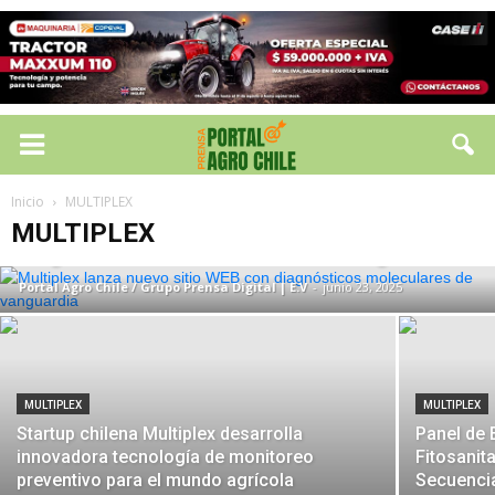
MULTIPLEX
Inicio
MULTIPLEX
Multiplex lanza nuevo sitio WEB con
MULTIPLEX
diagnósticos moleculares de vanguardia
Portal Agro Chile / Grupo Prensa Digital | E.V
-
junio 23, 2025
MULTIPLEX
MULTIPLEX
Startup chilena Multiplex desarrolla
Panel de 
innovadora tecnología de monitoreo
Fitosanit
preventivo para el mundo agrícola
Secuencia