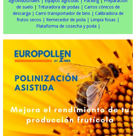
agroindustriales
|
Equipos agrícolas
|
Packing
|
Preparación
de suelo
|
Trituradora de podas
|
Carros cónicos de
descarga
|
Carro transportador de bins
|
Calibradora de
frutos secos
|
Remecedor de piola
|
Limpia fosas
|
Plataforma de cosecha y poda
|