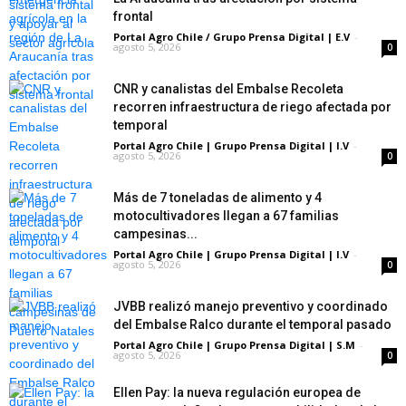
frontal
Portal Agro Chile / Grupo Prensa Digital | E.V
-
agosto 5, 2026
0
CNR y canalistas del Embalse Recoleta
recorren infraestructura de riego afectada por
temporal
Portal Agro Chile | Grupo Prensa Digital | I.V
-
agosto 5, 2026
0
Más de 7 toneladas de alimento y 4
motocultivadores llegan a 67 familias
campesinas...
Portal Agro Chile | Grupo Prensa Digital | I.V
-
agosto 5, 2026
0
JVBB realizó manejo preventivo y coordinado
del Embalse Ralco durante el temporal pasado
Portal Agro Chile | Grupo Prensa Digital | S.M
-
agosto 5, 2026
0
Ellen Pay: la nueva regulación europea de