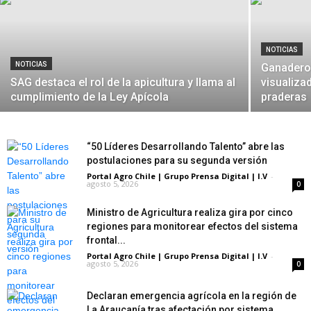
NOTICIAS
NOTICIAS
Ganadero
SAG destaca el rol de la apicultura y llama al
visualiza
cumplimiento de la Ley Apícola
praderas
“50 Líderes Desarrollando Talento” abre las
postulaciones para su segunda versión
Portal Agro Chile | Grupo Prensa Digital | I.V
-
agosto 5, 2026
0
Ministro de Agricultura realiza gira por cinco
regiones para monitorear efectos del sistema
frontal...
Portal Agro Chile | Grupo Prensa Digital | I.V
-
agosto 5, 2026
0
Declaran emergencia agrícola en la región de
La Araucanía tras afectación por sistema