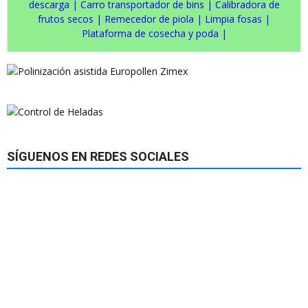
descarga
|
Carro transportador de bins
|
Calibradora de
frutos secos
|
Remecedor de piola
|
Limpia fosas
|
Plataforma de cosecha y poda
|
SÍGUENOS EN REDES SOCIALES