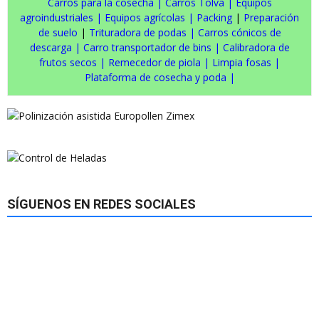
Carros para la cosecha
|
Carros Tolva
|
Equipos
agroindustriales
|
Equipos agrícolas
|
Packing
|
Preparación
de suelo
|
Trituradora de podas
|
Carros cónicos de
descarga
|
Carro transportador de bins
|
Calibradora de
frutos secos
|
Remecedor de piola
|
Limpia fosas
|
Plataforma de cosecha y poda
|
SÍGUENOS EN REDES SOCIALES