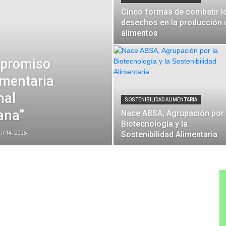
Cinco formas de combatir l
desechos en la producción 
alimentos
mpromiso
imentaria
nal
SOSTENIBILIDAD ALIMENTARIA
ana”
Nace ABSA, Agrupación por 
Biotecnología y la
il 14, 2025
Sostenibilidad Alimentaria