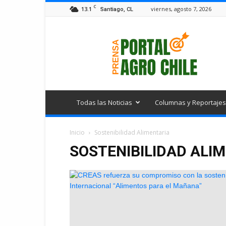
C
13.1
viernes, agosto 7, 2026
Santiago, CL
Portal
Agro
Chile
Todas las Noticias
Columnas y Reportajes
Inicio
Sostenibilidad Alimentaria
SOSTENIBILIDAD ALI