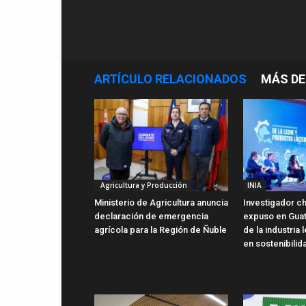
ARTÍCULO RELACIONADOS
MÁS DE
Agricultura y Producción
INIA
Ministerio de Agricultura anuncia
Investigador ch
declaración de emergencia
expuso en Gua
agrícola para la Región de Ñuble
de la industria
en sostenibilid