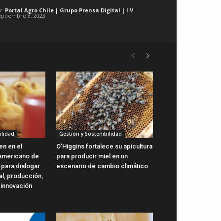
r
Portal Agro Chile | Grupo Prensa Digital | I.V
-
eptiembre 8, 2023
ilidad
Gestión y Sostenibilidad
en en el
O’Higgins fortalece su apicultura
oamericano de
para producir miel en un
 para dialogar
escenario de cambio climático
al, producción,
 innovación