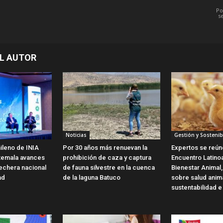
Po
s
L AUTOR
Noticias
Gestión y Sostenib
ileno de INIA
Por 30 años más renuevan la
Expertos se reún
temala avances
prohibición de caza y captura
Encuentro Latin
 lechera nacional
de fauna silvestre en la cuenca
Bienestar Animal,
ad
de la laguna Batuco
sobre salud anim
sustentabilidad e