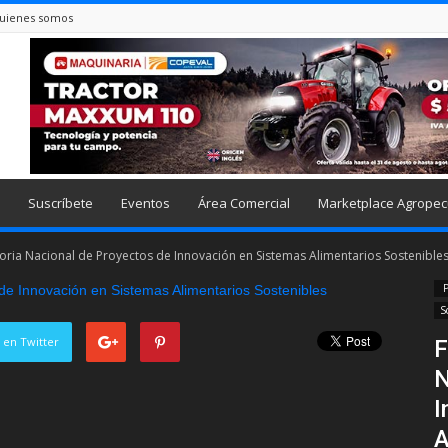
uienes somos
Suscríbete
Eventos
Área Comercial
Marketplace Agropec
oria Nacional de Proyectos de Innovación en Sistemas Alimentarios Sostenible
P
S
 en Twitter
F
N
I
A