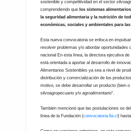
sostenible y competitividad en el sector silvoag
comprendiendo que
l
os sistemas alimentario
la seguridad alimentaria y la nutrición de t
económicas, sociales y ambientales para las
Esta nueva convocatoria se enfoca en impulsar
resolver problemas y/o abordar oportunidades d
nacional En esta línea, la directora ejecutiva d
está orientada a aportar al desarrollo de inno
Alimentarios Sostenibles ya sea a nivel de pro
distribución y comercialización de los productos
motivo, se debe desarrollar un producto (bien o
silvoagropecuario y/o agroalimentario”.
También mencionó que las postulaciones se deb
línea de la Fundación (
convocatoria.fia.cl
) hasta
Como en versiones anteriores, en esta convocato