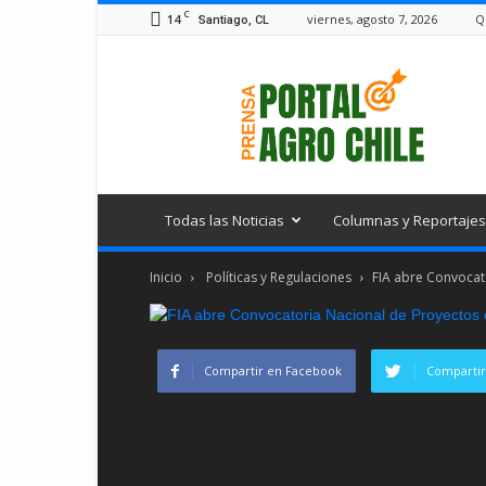
C
14
viernes, agosto 7, 2026
Q
Santiago, CL
Portal
Agro
Chile
Todas las Noticias
Columnas y Reportajes
Inicio
Políticas y Regulaciones
FIA abre Convocat
Compartir en Facebook
Compartir