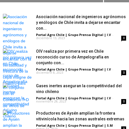
Asociación nacional de ingenieros agrónomos
y enólogos de Chile invita a dejarse encantar
con...
Portal Agro Chile | Grupo Prensa Digital | I.V
-
diciembre 13, 2023
0
OIV realiza por primera vez en Chile
reconocido curso de Ampelografía en
conjunto con...
Portal Agro Chile | Grupo Prensa Digital | I.V
-
diciembre 8, 2023
0
Gases inertes aseguran la competitividad del
vino chileno
Portal Agro Chile | Grupo Prensa Digital | I.V
-
noviembre 28, 2023
0
Productores de Aysén amplían la frontera
vitivinícola hacia las zonas australes extremas
Portal Agro Chile | Grupo Prensa Digital | S.M
-
mayo 13, 2023
0