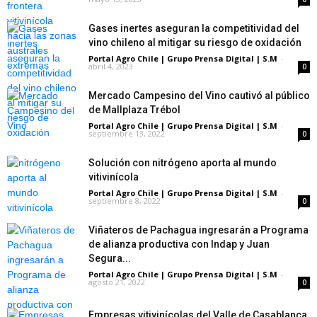
Gases inertes aseguran la competitividad del
vino chileno al mitigar su riesgo de oxidación
Portal Agro Chile | Grupo Prensa Digital | S.M
-
abril 4, 2023
0
Mercado Campesino del Vino cautivó al público
de Mallplaza Trébol
Portal Agro Chile | Grupo Prensa Digital | S.M
-
septiembre 13, 2022
0
Solución con nitrógeno aporta al mundo
vitivinícola
Portal Agro Chile | Grupo Prensa Digital | S.M
-
septiembre 8, 2022
0
Viñateros de Pachagua ingresarán a Programa
de alianza productiva con Indap y Juan
Segura...
Portal Agro Chile | Grupo Prensa Digital | S.M
-
agosto 21, 2022
0
Empresas vitivinícolas del Valle de Casablanca