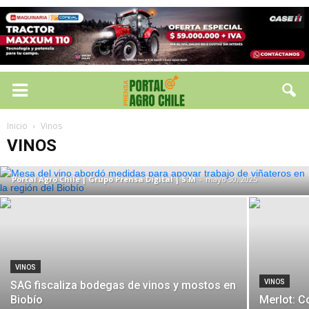
VINOS
Mesa del vino abordó medidas para
Inicio
Vinos
apoyar trabajo de viñateros en la región
VINOS
del Biobío
Portal Agro Chile | Grupo Prensa Digital | S.M
-
mayo 30, 2025
VINOS
VINOS
SAG fiscaliza bodegas de vinos y mostos en
Biobío
Merlot: C