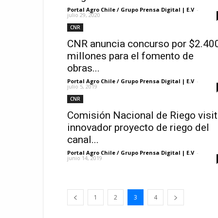
Portal Agro Chile / Grupo Prensa Digital | E.V
-
julio 29, 2020
CNR
CNR anuncia concurso por $2.40
millones para el fomento de
obras...
Portal Agro Chile / Grupo Prensa Digital | E.V
-
julio 5, 2019
CNR
Comisión Nacional de Riego visi
innovador proyecto de riego del
canal...
Portal Agro Chile / Grupo Prensa Digital | E.V
-
junio 14, 2019
1
2
3
4