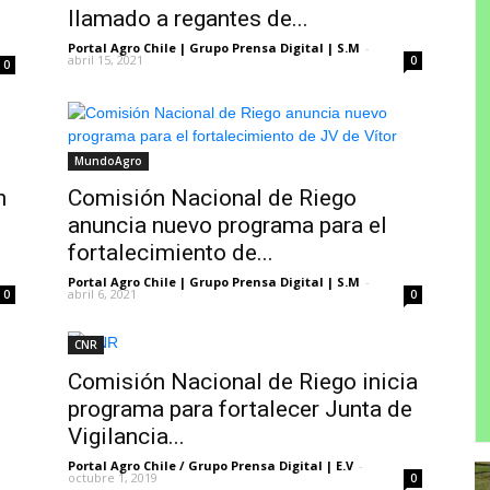
llamado a regantes de...
Portal Agro Chile | Grupo Prensa Digital | S.M
-
abril 15, 2021
0
0
MundoAgro
n
Comisión Nacional de Riego
anuncia nuevo programa para el
fortalecimiento de...
Portal Agro Chile | Grupo Prensa Digital | S.M
-
abril 6, 2021
0
0
CNR
Comisión Nacional de Riego inicia
programa para fortalecer Junta de
Vigilancia...
s
Portal Agro Chile / Grupo Prensa Digital | E.V
-
octubre 1, 2019
0