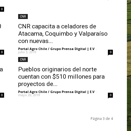
0
CNR
0
CNR capacita a celadores de
Atacama, Coquimbo y Valparaíso
con nuevas...
Portal Agro Chile / Grupo Prensa Digital | E.V
-
julio 3, 2019
0
0
CNR
ta
Pueblos originarios del norte
cuentan con $510 millones para
proyectos de...
Portal Agro Chile / Grupo Prensa Digital | E.V
-
mayo 20, 2019
0
0
Página 3 de 4