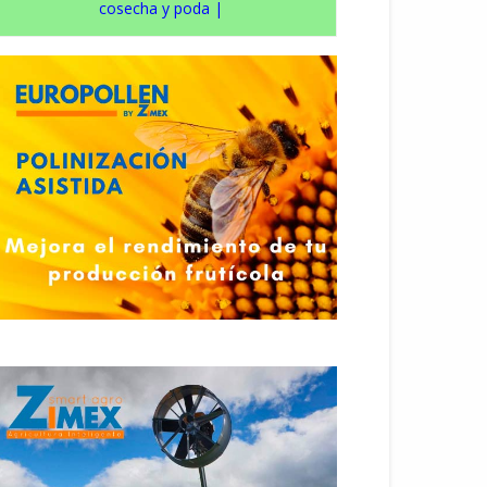
cosecha y poda
|