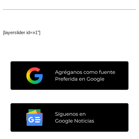
[layerslider id=»1″]