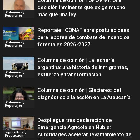
Columna de opinión | UPOV 91: Una
decisión inminente que exige mucho
Columnas y
más que una ley
Reportajes
Reportaje | CONAF abre postulaciones
para labores de combate de incendios
Columnas y
forestales 2026-2027
Reportajes
Columna de opinión | La lechería
argentina: una historia de inmigrantes,
Columnas y
esfuerzo y transformación
Reportajes
Columna de opinión | Glaciares: del
diagnóstico a la acción en La Araucanía
Columnas y
Reportajes
Despliegue tras declaración de
Emergencia Agrícola en Ñuble:
Agricultura y
Autoridades aceleran levantamiento de
Producción