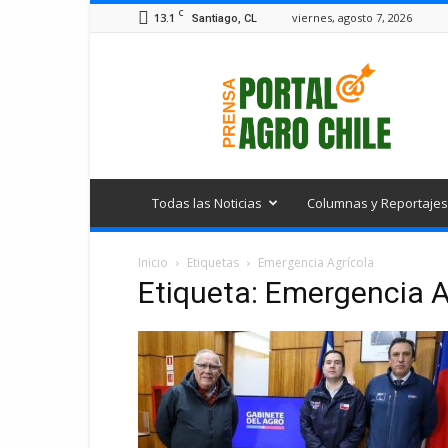
C
13.1
viernes, agosto 7, 2026
Santiago, CL
Portal
Agro
Chile
Todas las Noticias
Columnas y Reportajes
Inicio
Etiquetas
Emergencia Agrícola
Etiqueta: Emergencia A