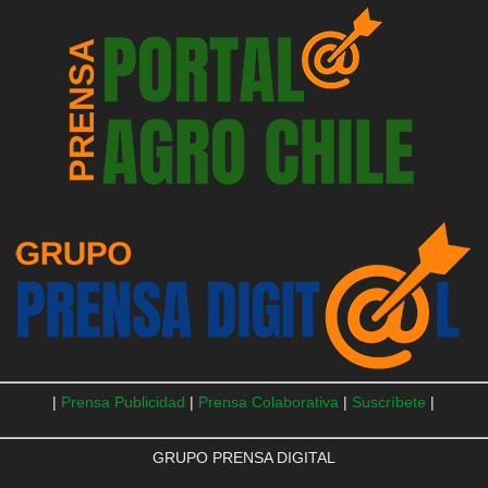
|
Prensa Publicidad
|
Prensa Colaborativa
|
Suscríbete
|
GRUPO PRENSA DIGITAL