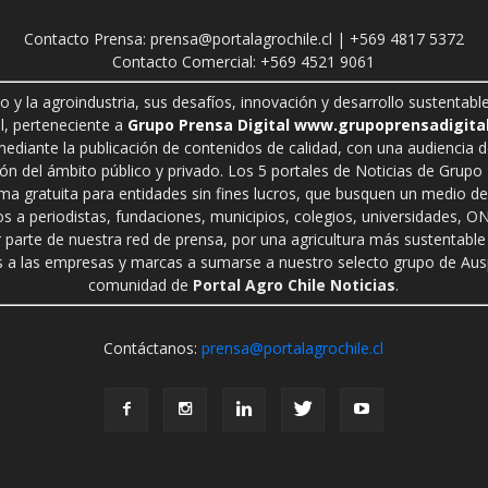
Contacto Prensa: prensa@portalagrochile.cl | +569 4817 5372
Contacto Comercial: +569 4521 9061
ro y la agroindustria, sus desafíos, innovación y desarrollo sustenta
l, perteneciente a
Grupo Prensa Digital www.grupoprensadigital
 mediante la publicación de contenidos de calidad, con una audiencia 
n del ámbito público y privado. Los 5 portales de Noticias de Grupo P
rma gratuita para entidades sin fines lucros, que busquen un medio de 
s a periodistas, fundaciones, municipios, colegios, universidades, ON
r parte de nuestra red de prensa, por una agricultura más sustentable 
a las empresas y marcas a sumarse a nuestro selecto grupo de Auspi
comunidad de
Portal Agro Chile Noticias
.
Contáctanos:
prensa@portalagrochile.cl