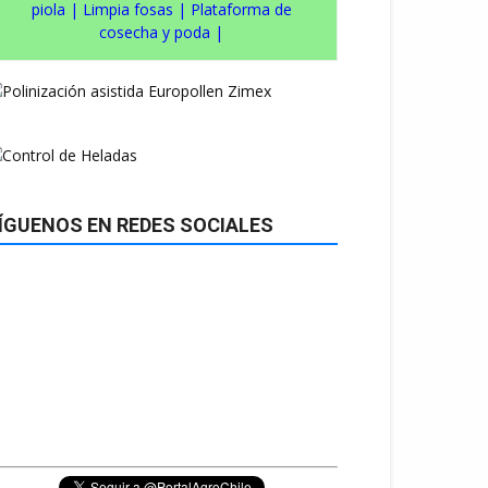
piola
|
Limpia fosas
|
Plataforma de
cosecha y poda
|
ÍGUENOS EN REDES SOCIALES