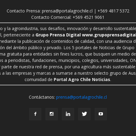
Contacto Prensa: prensa@portalagrochile.cl | +569 4817 5372
Contacto Comercial: +569 4521 9061
ro y la agroindustria, sus desafíos, innovación y desarrollo sustenta
l, perteneciente a
Grupo Prensa Digital www.grupoprensadigital
 mediante la publicación de contenidos de calidad, con una audiencia 
n del ámbito público y privado. Los 5 portales de Noticias de Grupo P
rma gratuita para entidades sin fines lucros, que busquen un medio de 
s a periodistas, fundaciones, municipios, colegios, universidades, ON
r parte de nuestra red de prensa, por una agricultura más sustentable 
a las empresas y marcas a sumarse a nuestro selecto grupo de Auspi
comunidad de
Portal Agro Chile Noticias
.
Contáctanos:
prensa@portalagrochile.cl