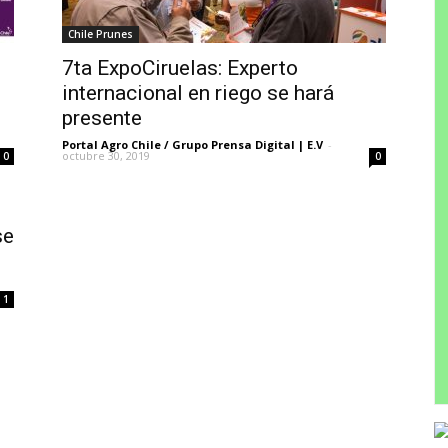
Chile Prunes
7ta ExpoCiruelas: Experto
internacional en riego se hará
presente
Portal Agro Chile / Grupo Prensa Digital | E.V
-
octubre 30, 2019
0
0
se
1