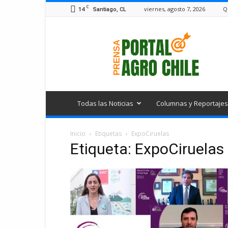
C
14
viernes, agosto 7, 2026
Q
Santiago, CL
Portal
Agro
Chile
Todas las Noticias
Columnas y Reportajes
Inicio
Etiquetas
ExpoCiruelas
Etiqueta: ExpoCiruelas