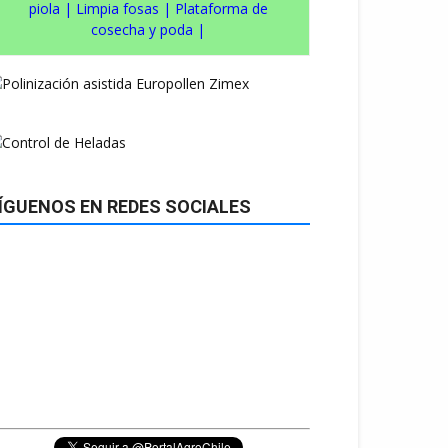
piola
|
Limpia fosas
|
Plataforma de
cosecha y poda
|
ÍGUENOS EN REDES SOCIALES