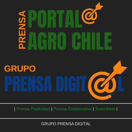
|
Prensa Publicidad
|
Prensa Colaborativa
|
Suscríbete
|
GRUPO PRENSA DIGITAL