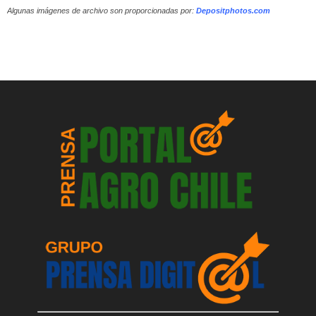
Algunas imágenes de archivo son proporcionadas por:
Depositphotos.com