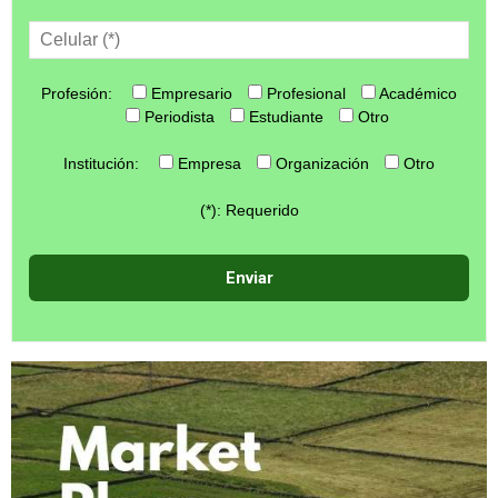
Profesión:
Empresario
Profesional
Académico
Periodista
Estudiante
Otro
Institución:
Empresa
Organización
Otro
(*): Requerido