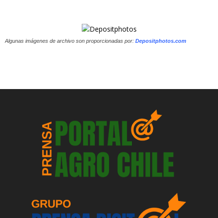
Algunas imágenes de archivo son proporcionadas por:
Depositphotos.com