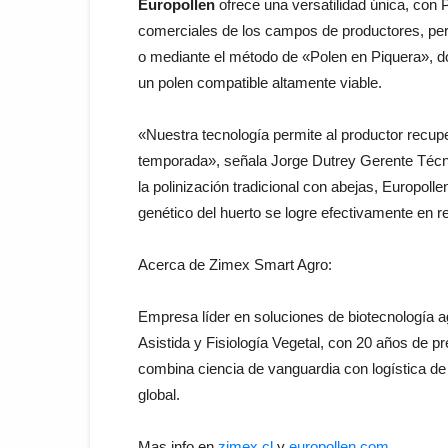
Europollen
ofrece una versatilidad única, con
comerciales de los campos de productores, pe
o mediante el método de «Polen en Piquera», do
un polen compatible altamente viable.
«Nuestra tecnología permite al productor recuper
temporada», señala Jorge Dutrey Gerente Técni
la polinización tradicional con abejas, Europoll
genético del huerto se logre efectivamente en re
Acerca de Zimex Smart Agro:
Empresa líder en soluciones de biotecnología ag
Asistida y Fisiología Vegetal, con 20 años de p
combina ciencia de vanguardia con logística de al
global.
Mas info en
zimex.cl
y
europollen.com
.