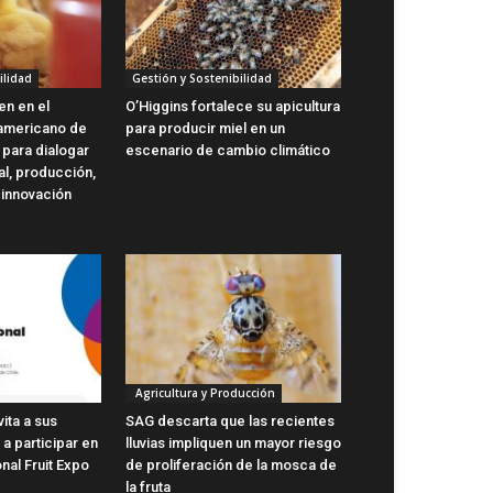
ilidad
Gestión y Sostenibilidad
en en el
O’Higgins fortalece su apicultura
oamericano de
para producir miel en un
 para dialogar
escenario de cambio climático
al, producción,
 innovación
Agricultura y Producción
vita a sus
SAG descarta que las recientes
a participar en
lluvias impliquen un mayor riesgo
onal Fruit Expo
de proliferación de la mosca de
la fruta