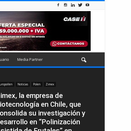
uario
Media Partner
uropollen
Noticias
Polen
Zimex
imex, la empresa de
iotecnología en Chile, que
onsolida su investigación y
esarrollo en “Polinización
sistida de Frutales” en