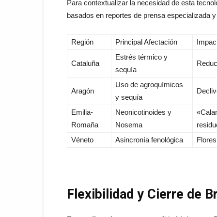
Para contextualizar la necesidad de esta tecnol
basados en reportes de prensa especializada y
Región
Principal Afectación
Impac
Estrés térmico y
Cataluña
Reducc
sequía
Uso de agroquímicos
Aragón
Decliv
y sequía
Emilia-
Neonicotinoides y
«Calam
Romaña
Nosema
residu
Véneto
Asincronía fenológica
Flores
Flexibilidad y Cierre de 