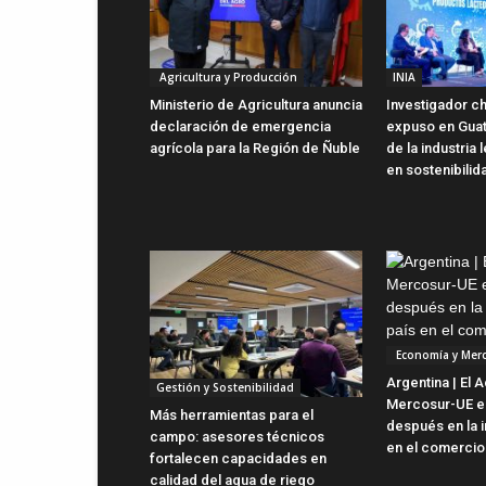
Agricultura y Producción
INIA
Ministerio de Agricultura anuncia
Investigador ch
declaración de emergencia
expuso en Gua
agrícola para la Región de Ñuble
de la industria
en sostenibilid
Economía y Mer
Argentina | El 
Gestión y Sostenibilidad
Mercosur-UE es
Más herramientas para el
después en la i
campo: asesores técnicos
en el comercio 
fortalecen capacidades en
calidad del agua de riego