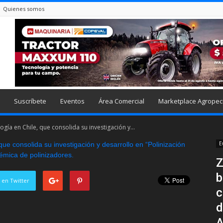
Quienes somos
Suscríbete
Eventos
Área Comercial
Marketplace Agropec
gía en Chile, que consolida su investigación y...
E
Z
b
 en Twitter
c
d
A