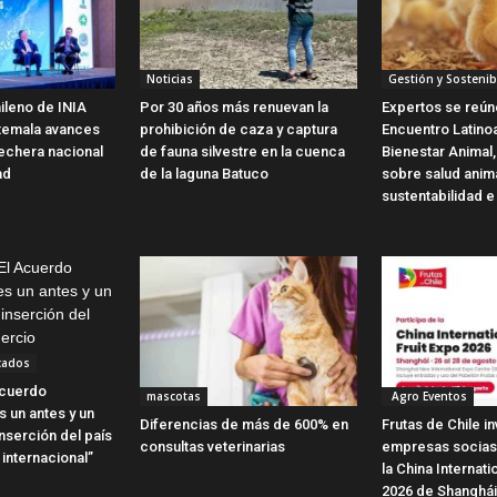
Noticias
Gestión y Sostenib
ileno de INIA
Por 30 años más renuevan la
Expertos se reún
temala avances
prohibición de caza y captura
Encuentro Latin
 lechera nacional
de fauna silvestre en la cuenca
Bienestar Animal,
ad
de la laguna Batuco
sobre salud anim
sustentabilidad e
cados
Acuerdo
mascotas
Agro Eventos
 un antes y un
Diferencias de más de 600% en
Frutas de Chile in
nserción del país
consultas veterinarias
empresas socias 
internacional”
la China Internati
2026 de Shanghái