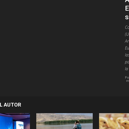
E
s
Co
(U
Ar
Eu
la
pa
la
Po
e
L AUTOR