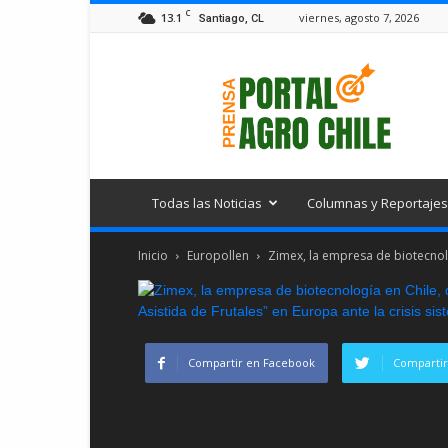
C
13.1
viernes, agosto 7, 2026
Santiago, CL
Portal
Agro
Chile
Todas las Noticias
Columnas y Reportajes
Inicio
Europollen
Zimex, la empresa de biotecnolo
Compartir en Facebook
Compartir