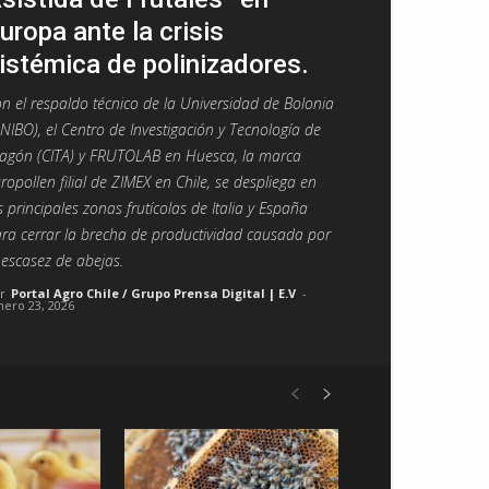
uropa ante la crisis
istémica de polinizadores.
n el respaldo técnico de la Universidad de Bolonia
NIBO), el Centro de Investigación y Tecnología de
agón (CITA) y FRUTOLAB en Huesca, la marca
ropollen filial de ZIMEX en Chile, se despliega en
s principales zonas frutícolas de Italia y España
ra cerrar la brecha de productividad causada por
 escasez de abejas.
r
Portal Agro Chile / Grupo Prensa Digital | E.V
-
nero 23, 2026