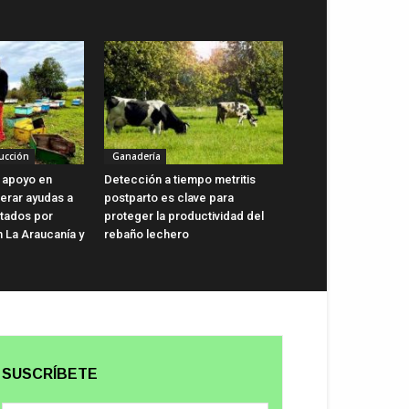
ucción
Ganadería
 apoyo en
Detección a tiempo metritis
lerar ayudas a
postparto es clave para
ctados por
proteger la productividad del
n La Araucanía y
rebaño lechero
SUSCRÍBETE