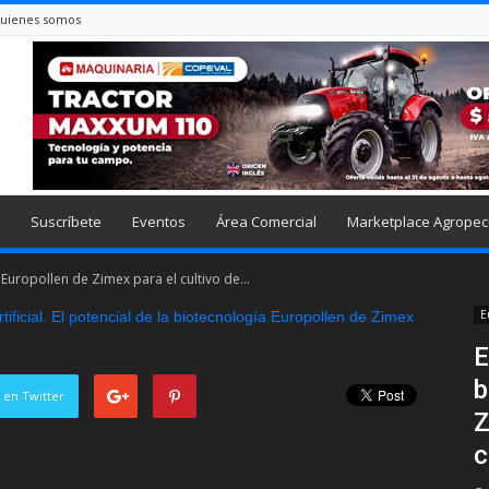
uienes somos
Suscríbete
Eventos
Área Comercial
Marketplace Agropec
 Europollen de Zimex para el cultivo de...
E
E
b
 en Twitter
Z
c