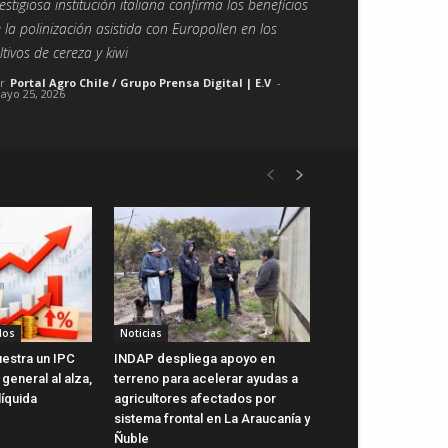
estigiosa institución italiana confirma los beneficios
 la polinización asistida con Europollen en los
ltivos de cereza y kiwi
r
Portal Agro Chile / Grupo Prensa Digital | E.V
-
ayo 25, 2026
dos
Noticias
uestra un IPC
INDAP despliega apoyo en
general al alza,
terreno para acelerar ayudas a
líquida
agricultores afectados por
sistema frontal en La Araucanía y
Ñuble