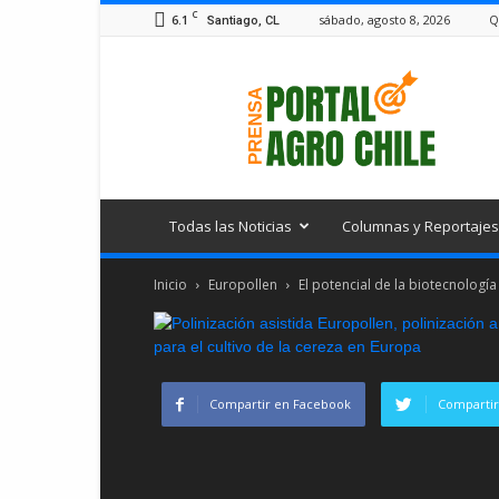
C
6.1
sábado, agosto 8, 2026
Q
Santiago, CL
Portal
Agro
Chile
Todas las Noticias
Columnas y Reportajes
Inicio
Europollen
El potencial de la biotecnología
Compartir en Facebook
Compartir