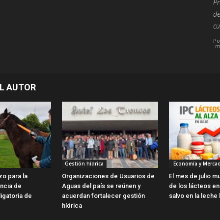
Pr
de
cu
Po
m
L AUTOR
Gestión hídrica
Economía y Merca
zo para la
Organizaciones de Usuarios de
El mes de julio m
encia de
Aguas del país se reúnen y
de los lácteos en 
ligatoria de
acuerdan fortalecer gestión
salvo en la leche 
hídrica