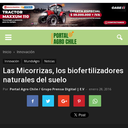
Inicio
Innovación
Innovación
MundoAgro
Noticias
Las Micorrizas, los biofertilizadores
naturales del suelo
Por
Portal Agro Chile / Grupo Prensa Digital | E.V
-
enero 28, 2016