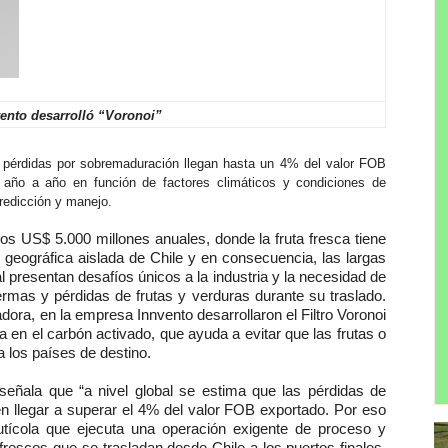
ento desarrolló “Voronoi”
as pérdidas por sobremaduración llegan hasta un 4% del valor FOB
an año a año en función de factores climáticos y condiciones de
predicción y manejo.
os US$ 5.000 millones anuales, donde la fruta fresca tiene
 geográfica aislada de Chile y en consecuencia, las largas
 presentan desafíos únicos a la industria y la necesidad de
ermas y pérdidas de frutas y verduras durante su traslado.
dora, en la empresa Innvento desarrollaron el Filtro Voronoi
 en el carbón activado, que ayuda a evitar que las frutas o
 los países de destino.
señala que “a nivel global
se estima que las pérdidas de
n llegar a superar el 4% del valor FOB exportado. Por eso
rutícola que ejecuta una operación exigente de proceso y
escos que se trasladan desde Chile a los puertos finales.