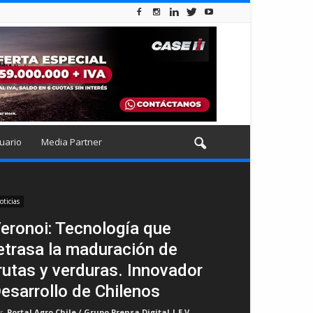
uario
Media Partner
oticias
eronoi: Tecnología que
etrasa la maduración de
rutas y verduras. Innovador
esarrollo de Chilenos
r
Portal Agro Chile / Grupo Prensa Digital | E.V
-