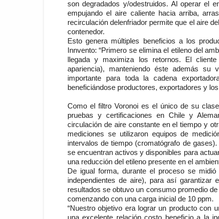
son
degradados y/o
destruidos.
Al operar el en
empujando el
aire caliente hacia arriba, arra
recirculación del
enfriador permite que el aire d
contenedor.
Esto genera múltiples beneficios a los produ
Innvento: “Primero se
elimina el etileno del am
llegada y
maximiza los retornos. El cliente
apariencia), manteniendo éste además su va
importante para toda la cadena exportador
beneficiándose productores, exportadores y los 
Como el filtro Voronoi es el único de su cla
pruebas y certificaciones en Chile y Aleman
circulación de aire constante en el tiempo y 
mediciones se utilizaron equipos de medició
intervalos de tiempo (cromatógrafo de gases)
se
encuentran activos y disponibles para actua
una
reducción del etileno presente en el ambien
De igual forma, durante el proceso se midió 
independientes de aire), para así garantizar e
resultados se obtuvo un consumo promedio de 
comenzando con una carga inicial de 10 ppm.
“Nuestro objetivo era lograr un producto con 
una excelente relación costo beneficio a la 