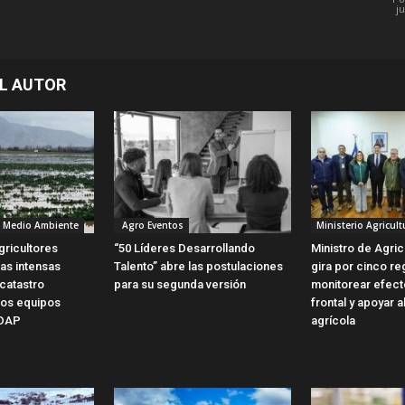
j
L AUTOR
y Medio Ambiente
Agro Eventos
Ministerio Agricult
gricultores
“50 Líderes Desarrollando
Ministro de Agric
as intensas
Talento” abre las postulaciones
gira por cinco re
l catastro
para su segunda versión
monitorear efect
los equipos
frontal y apoyar a
NDAP
agrícola