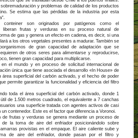
 sobremaduración y problemas de calidad de los productos
no. Se estima que las pérdidas de la industria por esta
a”.
el conteiner son originados por patógenos como el
liberan frutas y
verduras en su proceso natural de
forma de gas y genera un efecto
en cadena, es decir, si una
lará a los otros
vegetales presentes a madurar.
También se
roorganismos de gran capacidad de
adaptación que se
Requieren de otros seres
para alimentarse y reproducirse,
co, tienen gran capacidad para multiplicarse.
o en el mundo y en proceso de solicitud internacional de
nación única que
tiene asociada el desarrollo «In House» de
n área superficial del carbón activado, y el hecho de poder
ue permite garantizar la funcionalidad y eficiencia del filtro
do toda el área superficial del carbón activado, donde 1
 útil de 1.500 metros cuadrado, el equivalente a 7 canchas
usuarios una superficie tratada con agentes activos de casi
un contenedor. Este es el factor que diferencia a Voronoi.
n de frutas y verduras se genera mediante un proceso de
lla de la toma de
aire del enfriador posicionándolo sobre
amarras provistas en el empaque.
El aire caliente sube y
oma de aire del
enfriador, donde pasan por el filtro y