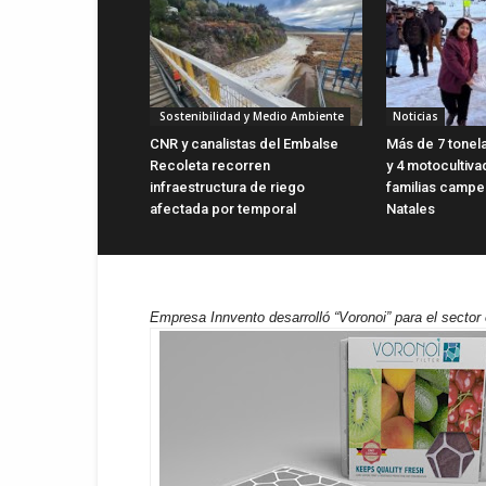
Sostenibilidad y Medio Ambiente
Noticias
CNR y canalistas del Embalse
Más de 7 tonel
Recoleta recorren
y 4 motocultiva
infraestructura de riego
familias campe
afectada por temporal
Natales
Empresa Innvento desarrolló “Voronoi” para el sector