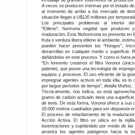
A veces
se producen mermas por el estado de
al momento de arribo a los mercado de desti
situación llegan a U$
120 millones por temporad
Los principales problemas al interior d
“
Etileno”,
hormona vegetal que producen y 
maduración.
Esta fitohormona se presenta en 
fruta o verdura libera
etileno al ambiente, estimu
pueden hacer presentes los “Hongos”,
mic
desarrollan en cualquier
medio o superficie. 
dañándolos en
este proceso. Y como si fuera po
“En
Innvento creamos el filtro Voronoi (únic
patente), que posee una tecnología de impreg
equipos y procesos. El uso eficiente de la gra
impregnar
agentes activos en toda ella, es lo q
por largos períodos de tiempo”, detalla Muñoz.
Técnicamente, nos indica, se está aprovechan
gramo de carbón activado tiene una superficie
de tenis. De esta forma, Voronoi ofrece a sus 
20.000 metros cuadrados para ser dispuesta en 
El proceso de retardamiento de la maduració
Acción Activa.
El filtro se ubica en la reji
los
extractores y sujetándolo por medio de las
arrastra los agentes
patógenos hacia la t