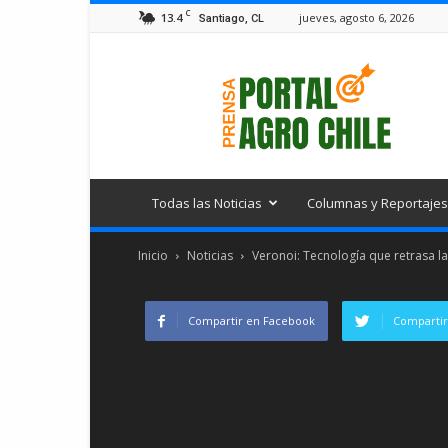
C
13.4
jueves, agosto 6, 2026
Santiago, CL
Portal
Agro
Chile
Todas las Noticias
Columnas y Reportajes
Inicio
Noticias
Veronoi: Tecnología que retrasa la
Compartir en Facebook
Compartir