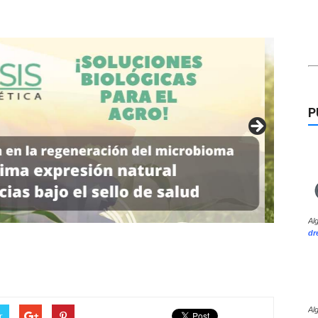
P
Al
dr
Al
r