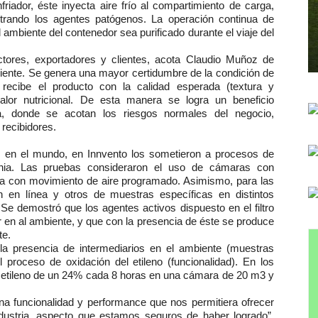
friador, éste inyecta aire frío
al compartimiento de carga,
strando los
agentes patógenos.
La operación continua de
el ambiente
del contenedor sea purificado durante el
viaje del
ctores, exportadores y clientes, acota Claudio Muñoz de
biente. Se genera
una
mayor certidumbre de la
condición de
 recibe el producto con la
calidad esperada (textura y
lor nutricional. De esta manera se logra un beneficio
a, donde se acotan los riesgos normales del negocio,
recibidores.
se en el mundo, en Innvento los sometieron a procesos de
ia.
Las pruebas consideraron el uso de cámaras con
otra con movimiento de aire programado. Asimismo, para las
n en línea y otros de muestras específicas en distintos
.
Se demostró que los agentes activos dispuesto en el filtro
r en al ambiente, y que con la presencia de éste se produce
te.
la presencia de intermediarios en el ambiente (muestras
l proceso de oxidación del etileno (funcionalidad). En los
etileno de un 24% cada 8 horas en una cámara de 20 m3 y
una funcionalidad y performance que nos permitiera ofrecer
industria, aspecto que estamos seguros de haber logrado”,