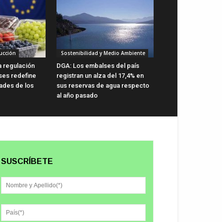
ucción
Sostenibilidad y Medio Ambiente
va regulación
DGA: Los embalses del país
ses redefine
registran un alza del 17,4% en
dades de los
sus reservas de agua respecto
al año pasado
SUSCRÍBETE