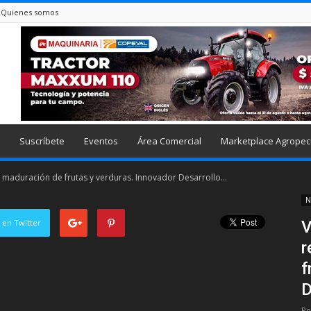
Quienes somos
Suscríbete
Eventos
Área Comercial
Marketplace Agropec
 maduración de frutas y verduras. Innovador Desarrollo...
N
 en Twitter
V
r
f
D
Po