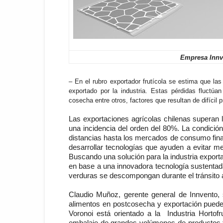
Empresa Innv
– En el rubro exportador frutícola se estima que l
exportado por la industria. Estas pérdidas fluctú
cosecha entre otros, factores que resultan de difícil 
Las exportaciones agrícolas chilenas superan l
una incidencia del orden del 80%. La condición
distancias hasta los mercados de consumo final
desarrollar tecnologías que ayuden a evitar m
Buscando una solución para la industria exporta
en base a una innovadora tecnología sustentada
verduras se descompongan durante el tránsito a
Claudio Muñoz, gerente general de Innvento, 
alimentos en postcosecha y exportación puede
Voronoi está orientado a la
Industria Hortof
embalaje de grandes volúmenes de productos fr