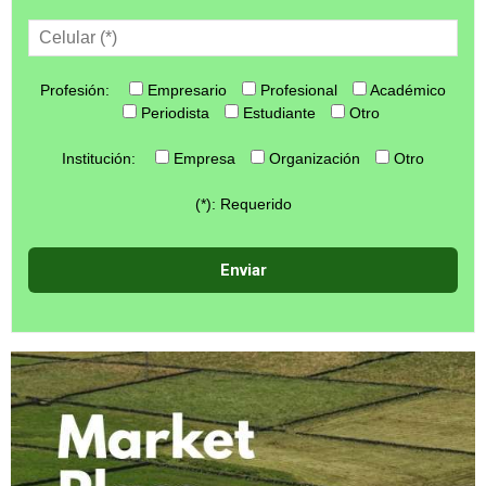
Profesión:
Empresario
Profesional
Académico
Periodista
Estudiante
Otro
Institución:
Empresa
Organización
Otro
(*): Requerido