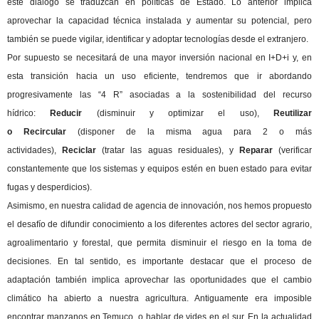
este diálogo se traduzcan en políticas de Estado. Lo anterior implica
aprovechar la capacidad técnica instalada y aumentar su potencial, pero
también se puede vigilar, identificar y adoptar tecnologías desde el extranjero.
Por supuesto se necesitará de una mayor inversión nacional en I+D+i y, en
esta transición hacia un uso eficiente, tendremos que ir abordando
progresivamente las “4 R” asociadas a la sostenibilidad del recurso
hídrico:
Reducir
(disminuir y optimizar el uso),
Reutilizar
o
Recircular
(disponer de la misma agua para 2 o más
actividades),
Reciclar
(tratar las aguas residuales), y
Reparar
(verificar
constantemente que los sistemas y equipos estén en buen estado para evitar
fugas y desperdicios).
Asimismo, en nuestra calidad de agencia de innovación, nos hemos propuesto
el desafío de difundir conocimiento a los diferentes actores del sector agrario,
agroalimentario y forestal, que permita disminuir el riesgo en la toma de
decisiones. En tal sentido, es importante destacar que el proceso de
adaptación también implica aprovechar las oportunidades que el cambio
climático ha abierto a nuestra agricultura. Antiguamente era imposible
encontrar manzanos en Temuco, o hablar de vides en el sur. En la actualidad