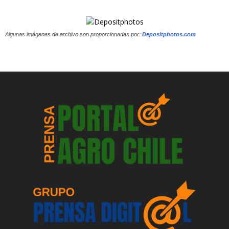
Algunas imágenes de archivo son proporcionadas por:
Depositphotos.com