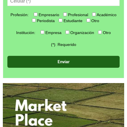
Profesión:
Empresario
Profesional
Académico
Periodista
Estudiante
Otro
Institución:
Empresa
Organización
Otro
(*): Requerido