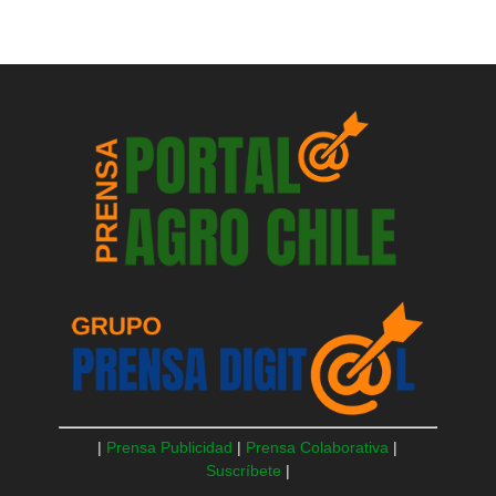
|
Prensa Publicidad
|
Prensa Colaborativa
|
Suscríbete
|