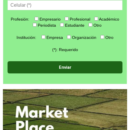
Profesión:
Empresario
Profesional
Académico
Periodista
Estudiante
Otro
Institución:
Empresa
Organización
Otro
(*): Requerido