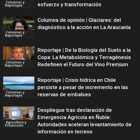
Columnas y
esfuerzo y transformación
Reportajes
Columna de opinión | Glaciares: del
diagnóstico a la acción en La Araucanía
Columnas y
Reportajes
Reportaje | De la Biología del Suelo a la
Copa: La Metabolómica y Terragénesis
Columnas y
Redefinen el Futuro del Vino Premium
Reportajes
Reportaje | Crisis hídrica en Chile
persiste a pesar de incremento en las
Columnas y
reservas de embalses
Reportajes
Despliegue tras declaración de
Emergencia Agrícola en Ñuble:
Agricultura y
Autoridades aceleran levantamiento de
Producción
información en terreno