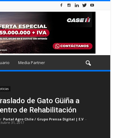
uario
Media Partner
oticias
raslado de Gato Güiña a
entro de Rehabilitación
r
Portal Agro Chile / Grupo Prensa Digital | E.V
-
ctubre 31, 2017