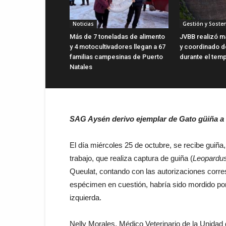
Noticias
Gestión y Sosten
Más de 7 toneladas de alimento
JVBB realizó m
y 4 motocultivadores llegan a 67
y coordinado d
familias campesinas de Puerto
durante el tem
Natales
SAG Aysén derivo ejemplar de Gato güiña a 
El día miércoles 25 de octubre, se recibe guiñ
trabajo, que realiza captura de guiña (
Leopardus
Queulat, contando con las autorizaciones corr
espécimen en cuestión, habría sido mordido po
izquierda.
Nelly Morales, Médico Veterinario de la Unida