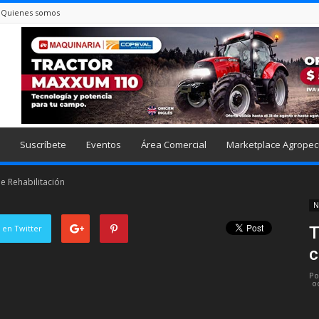
Quienes somos
Suscríbete
Eventos
Área Comercial
Marketplace Agropec
e Rehabilitación
N
 en Twitter
T
c
Po
o