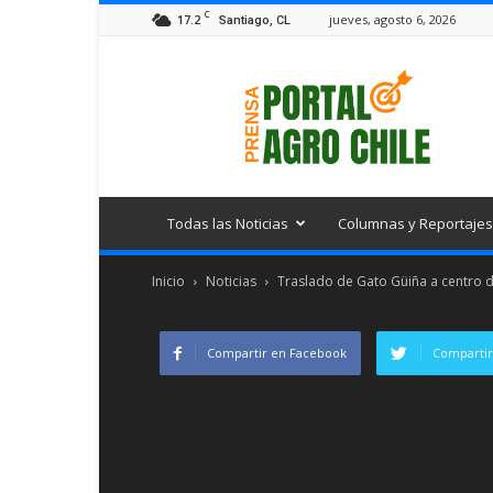
C
17.2
jueves, agosto 6, 2026
Santiago, CL
Portal
Agro
Chile
Todas las Noticias
Columnas y Reportajes
Inicio
Noticias
Traslado de Gato Güiña a centro d
Compartir en Facebook
Compartir