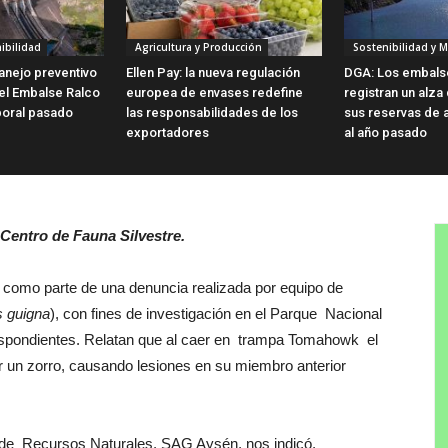
ibilidad
Agricultura y Producción
Sostenibilidad y 
anejo preventivo
Ellen Pay: la nueva regulación
DGA: Los embalse
el Embalse Ralco
europea de envases redefine
registran un alza
poral pasado
las responsabilidades de los
sus reservas de 
exportadores
al año pasado
Centro de Fauna Silvestre.
a, como parte de una denuncia realizada por equipo de
 guigna
), con fines de investigación en el Parque Nacional
espondientes. Relatan que al caer en trampa Tomahowk el
r un zorro, causando lesiones en su miembro anterior
d de Recursos Naturales, SAG Aysén, nos indicó,