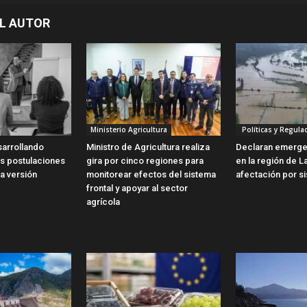
L AUTOR
Ministerio Agricultura
Políticas y Regula
sarrollando
Ministro de Agricultura realiza
Declaran emergen
as postulaciones
gira por cinco regiones para
en la región de L
a versión
monitorear efectos del sistema
afectación por si
frontal y apoyar al sector
agrícola