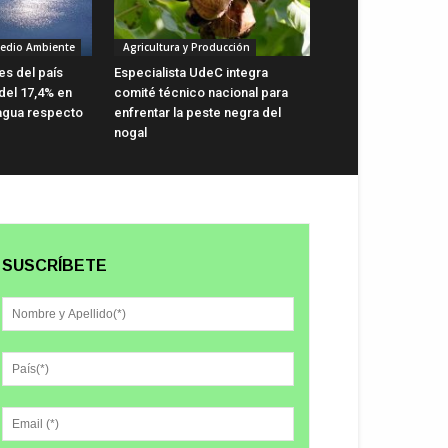
Medio Ambiente
Agricultura y Producción
s del país
Especialista UdeC integra
 del 17,4% en
comité técnico nacional para
agua respecto
enfrentar la peste negra del
nogal
SUSCRÍBETE