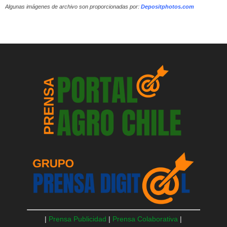
Algunas imágenes de archivo son proporcionadas por:
Depositphotos.com
|
Prensa Publicidad
|
Prensa Colaborativa
|