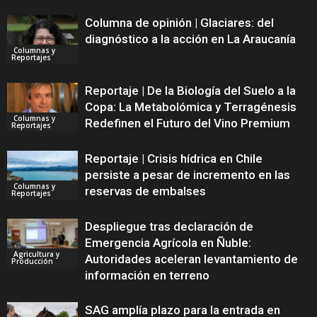
Columna de opinión | Glaciares: del
diagnóstico a la acción en La Araucanía
Columnas y
Reportajes
Reportaje | De la Biología del Suelo a la
Copa: La Metabolómica y Terragénesis
Columnas y
Redefinen el Futuro del Vino Premium
Reportajes
Reportaje | Crisis hídrica en Chile
persiste a pesar de incremento en las
Columnas y
reservas de embalses
Reportajes
Despliegue tras declaración de
Emergencia Agrícola en Ñuble:
Agricultura y
Autoridades aceleran levantamiento de
Producción
información en terreno
SAG amplía plazo para la entrada en