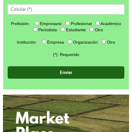
Profesión:
Empresario
Profesional
Académico
Periodista
Estudiante
Otro
Institución:
Empresa
Organización
Otro
(*): Requerido