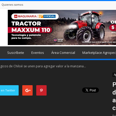
Quienes somos
Suscríbete
Eventos
Área Comercial
Marketplace Agropec
icos de Chiloé se unen para agregar valor a la manzana...
A
P
 en Twitter
d
a
c
Po