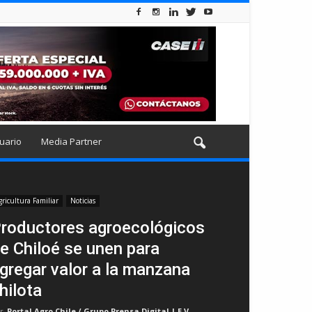
uario
Media Partner
gricultura Familiar
Noticias
roductores agroecológicos
e Chiloé se unen para
gregar valor a la manzana
hilota
r
Portal Agro Chile / Grupo Prensa Digital | E.V
-