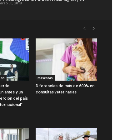
arzo 30, 2018
dos
mascotas
uerdo
Diferencias de más de 600% en
n antes y un
consultas veterinarias
erción del país
ternacional”