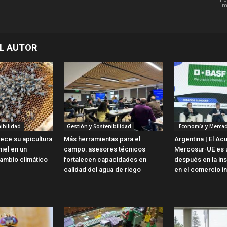
m
L AUTOR
ibilidad
Gestión y Sostenibilidad
Economía y Merca
lece su apicultura
Más herramientas para el
Argentina | El Ac
iel en un
campo: asesores técnicos
Mercosur-UE es u
ambio climático
fortalecen capacidades en
después en la ins
calidad del agua de riego
en el comercio in