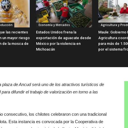
roducción
Economía y Mercados
Agricultura y Prod
ue las recientes
Estados Unidos frena la
Maule: Gobierno 
en un mayor riesgo
exportación de aguacate desde
Agricultura coor
ón de la mosca de
México por la violencia en
para más de 1.50
Michoacán
por el sistema fro
 plaza de Ancud será uno de los atractivos turísticos de
ara difundir el trabajo de valorización en torno a las
o consecutivo, los chilotes celebraron con una tradicional
ilota. Esta instancia es convocada por la Cooperativa de