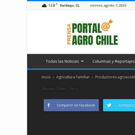
C
12.8
viernes, agosto 7, 2026
Santiago, CL
Portal
Agro
Chile
Todas las Noticias
Columnas y Reportajes
Inicio
Agricultura Familiar
Productores agroecológ
Manzana Chilota - Fierro
Compartir en Facebook
Compartir