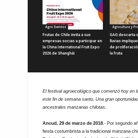
Agro Eventos
Agricultura y P
Frutas de Chile invita a sus
SAG descarta q
empresas socias a participar en
lluvias impliqu
la China International Fruit Expo
de proliferaci
2026 de Shanghái
la fruta
El festival agroecológico que comenzó hoy en la
este fin de semana santo. Una gran oportunidad p
ancestrales manzanas chilotas.
Ancud, 29 de marzo de 2018
.- Por segundo añ
fiesta costumbrista a la tradicional manzana ch