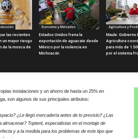
roducción
Economía y Mercados
Agricultura y Prod
ue las recientes
Estados Unidos frena la
Maule: Gobierno 
en un mayor riesgo
exportación de aguacate desde
Agricultura coor
ón de la mosca de
México por la violencia en
para más de 1.50
Michoacán
por el sistema fro
ropias instalaciones y un ahorro de hasta un 25% en
ega, son algunos de sus principales atributos:
spacio? ¿Le llegó mercadería antes de lo previsto? ¿Las
ra almacenar? Toptent, especialistas en el montaje de
erfecta y a la medida para los problemas de este tipo que