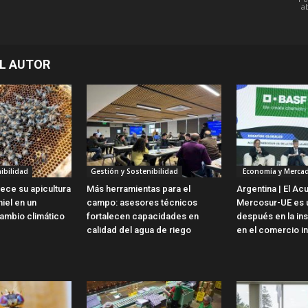
ab
L AUTOR
ibilidad
Gestión y Sostenibilidad
Economía y Merca
lece su apicultura
Más herramientas para el
Argentina | El Ac
iel en un
campo: asesores técnicos
Mercosur-UE es u
ambio climático
fortalecen capacidades en
después en la ins
calidad del agua de riego
en el comercio in