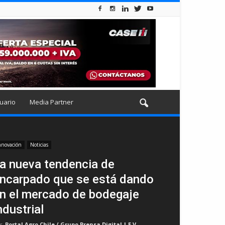
uario
Media Partner
nnovación
Noticias
a nueva tendencia de
ncarpado que se está dando
n el mercado de bodegaje
ndustrial
r
Portal Agro Chile / Grupo Prensa Digital | E.V
-