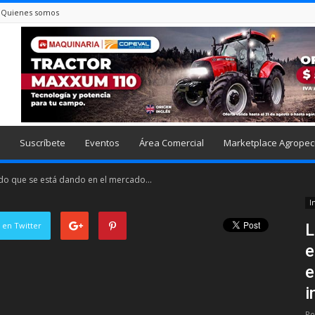
Quienes somos
Suscríbete
Eventos
Área Comercial
Marketplace Agropec
o que se está dando en el mercado...
I
 en Twitter
L
e
e
i
Po