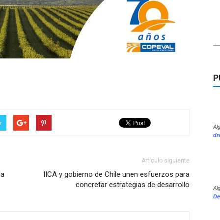
P
r
Al
dr
Artículo siguiente
la
IICA y gobierno de Chile unen esfuerzos para
concretar estrategias de desarrollo
Al
De