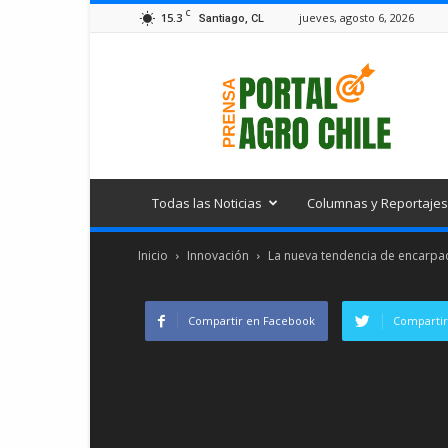
C
15.3
jueves, agosto 6, 2026
Santiago, CL
Portal
Agro
Chile
Todas las Noticias
Columnas y Reportajes
Inicio
Innovación
La nueva tendencia de encarpad
Compartir en Facebook
Compartir