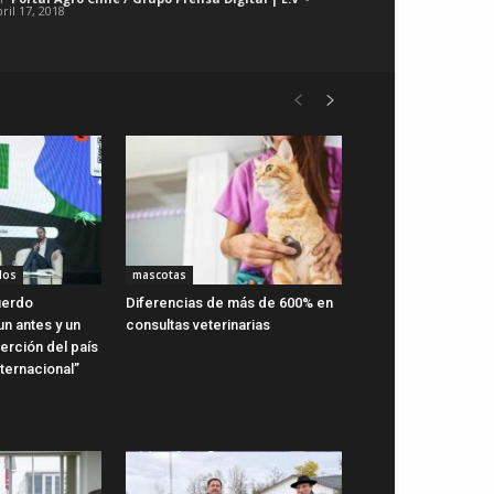
ril 17, 2018
dos
mascotas
uerdo
Diferencias de más de 600% en
n antes y un
consultas veterinarias
erción del país
ternacional”