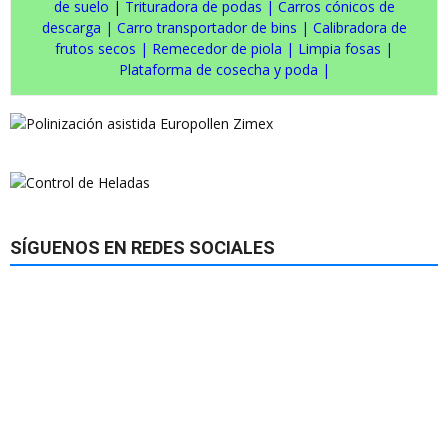
de suelo
|
Trituradora de podas
|
Carros cónicos de
descarga
|
Carro transportador de bins
|
Calibradora de
frutos secos
|
Remecedor de piola
|
Limpia fosas
|
Plataforma de cosecha y poda
|
SÍGUENOS EN REDES SOCIALES