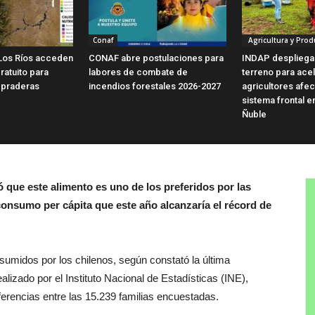
Conaf
Agricultura y Prod
Los Ríos acceden
CONAF abre postulaciones para
INDAP despliega
ratuito para
labores de combate de
terreno para ace
 praderas
incendios forestales 2026-2027
agricultores afe
sistema frontal e
Ñuble
ó que este alimento es uno de los preferidos por las
l consumo per cápita que este año alcanzaría el récord de
umidos por los chilenos, según constató la última
izado por el Instituto Nacional de Estadísticas (INE),
ferencias entre las 15.239 familias encuestadas.