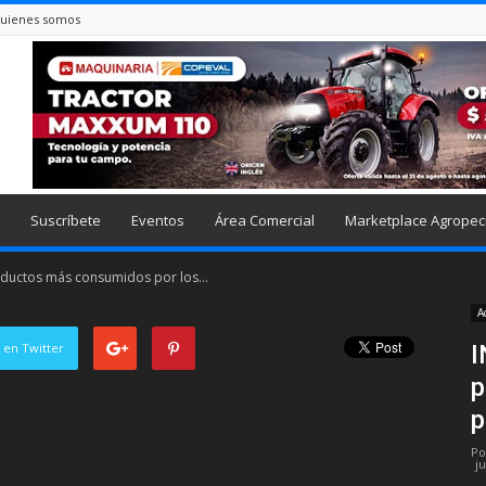
uienes somos
Suscríbete
Eventos
Área Comercial
Marketplace Agropec
oductos más consumidos por los...
A
 en Twitter
I
p
p
Po
j