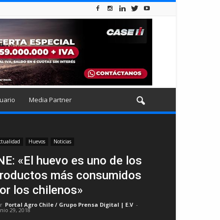
uario
Media Partner
ctualidad
Huevos
Noticias
NE: «El huevo es uno de los
roductos más consumidos
or los chilenos»
r
Portal Agro Chile / Grupo Prensa Digital | E.V
-
unio 29, 2018