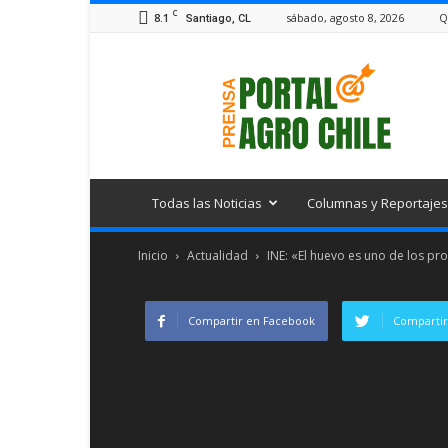
C
8.1
sábado, agosto 8, 2026
Q
Santiago, CL
Portal
Agro
Chile
Todas las Noticias
Columnas y Reportajes
Inicio
Actualidad
INE: «El huevo es uno de los pr
Compartir en Facebook
Compartir