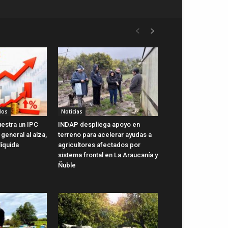
dos
Noticias
uestra un IPC
INDAP despliega apoyo en
general al alza,
terreno para acelerar ayudas a
líquida
agricultores afectados por
sistema frontal en La Araucanía y
Ñuble