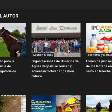
L AUTOR
Gestión hídrica
Economía y Merca
zo para la
Organizaciones de Usuarios de
El mes de julio m
encia de
Aguas del país se reúnen y
de los lácteos en 
ligatoria de
acuerdan fortalecer gestión
salvo en la leche 
hídrica