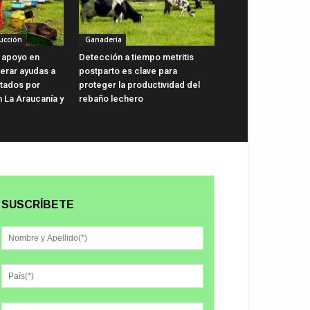
ucción
Ganadería
 apoyo en
Detección a tiempo metritis
lerar ayudas a
postparto es clave para
ctados por
proteger la productividad del
n La Araucanía y
rebaño lechero
SUSCRÍBETE