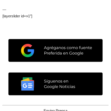
—
[layerslider id=»1″]
Equipo Prensa