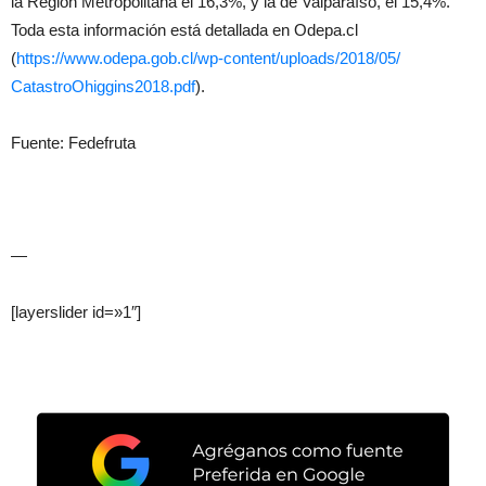
la Región Metropolitana el 16,3%, y la de Valparaíso, el 15,4%.
Toda esta información está detallada en Odepa.cl
(
https://www.odepa.gob.cl/wp-
content/uploads/2018/05/
CatastroOhiggins2018.pdf
).
Fuente: Fedefruta
—
[layerslider id=»1″]