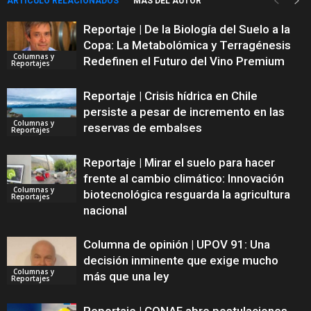
ARTÍCULO RELACIONADOS
MÁS DEL AUTOR
Reportaje | De la Biología del Suelo a la
Copa: La Metabolómica y Terragénesis
Columnas y
Redefinen el Futuro del Vino Premium
Reportajes
Reportaje | Crisis hídrica en Chile
persiste a pesar de incremento en las
Columnas y
reservas de embalses
Reportajes
Reportaje | Mirar el suelo para hacer
frente al cambio climático: Innovación
Columnas y
biotecnológica resguarda la agricultura
Reportajes
nacional
Columna de opinión | UPOV 91: Una
decisión inminente que exige mucho
Columnas y
más que una ley
Reportajes